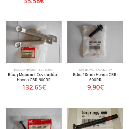
35.58
€
ΠΛΑΊΣΙΟ - ΨΑΛΊΔΙ - ΡΕΖΕΡΒΟΥΆΡ
ΚΙΝΗΤΉΡΑΣ - ΚΆΣΑ ΜΟΤΈΡ
Βάση Μαρσπιέ Συνεπιβάτη 
Βίδα 10mm Honda CBR-
Honda CBR-900RR
600RR
132.65
€
9.90
€