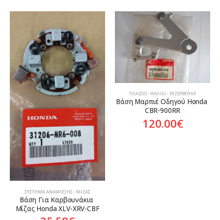
ΠΛΑΊΣΙΟ - ΨΑΛΊΔΙ - ΡΕΖΕΡΒΟΥΆΡ
Βάση Μαρπιέ Οδηγού Honda 
CBR-900RR
120.00
€
ΣΎΣΤΗΜΑ ΑΝΆΦΛΕΞΗΣ - ΜΊΖΑΣ
Βάση Για Καρβουνάκια 
Μίζας Honda XLV-XRV-CBF