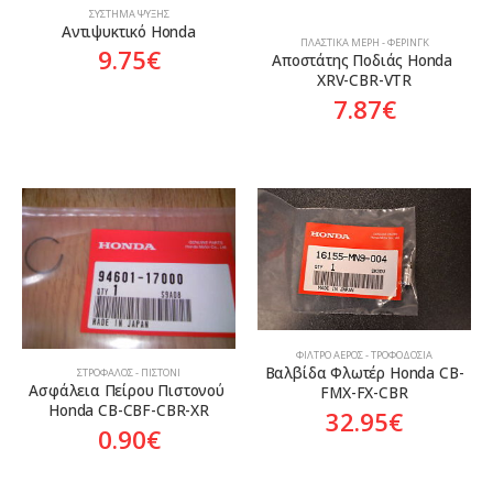
ΣΎΣΤΗΜΑ ΨΎΞΗΣ
Αντιψυκτικό Honda
ΠΛΑΣΤΙΚΆ ΜΈΡΗ - ΦΈΡΙΝΓΚ
9.75
€
Αποστάτης Ποδιάς Honda 
XRV-CBR-VTR
7.87
€
ΦΊΛΤΡΟ ΑΈΡΟΣ - ΤΡΟΦΟΔΟΣΊΑ
Βαλβίδα Φλωτέρ Honda CB-
ΣΤΡΌΦΑΛΟΣ - ΠΙΣΤΌΝΙ
Ασφάλεια Πείρου Πιστονού 
FMX-FX-CBR
Honda CB-CBF-CBR-XR
32.95
€
0.90
€