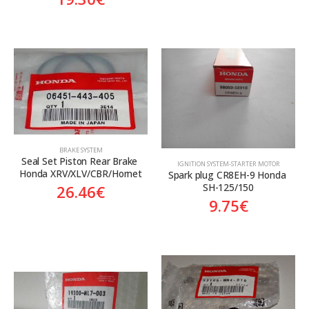
BRAKE SYSTEM
Seal Set Piston Rear Brake 
ΙGNITION SYSTEM-STARTER MOTOR
Honda XRV/XLV/CBR/Hornet
Spark plug CR8EH-9 Honda 
SH-125/150
26.46
€
9.75
€