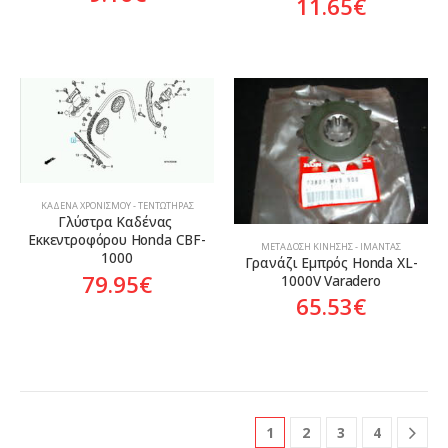
11.65
€
ΚΑΔΈΝΑ ΧΡΟΝΙΣΜΟΎ - ΤΕΝΤΩΤΉΡΑΣ
Γλύστρα Καδένας 
Εκκεντροφόρου Honda CBF-
ΜΕΤΆΔΟΣΗ ΚΊΝΗΣΗΣ - ΙΜΆΝΤΑΣ
1000
Γρανάζι Εμπρός Honda XL-
79.95
€
1000V Varadero
65.53
€
1
2
3
4