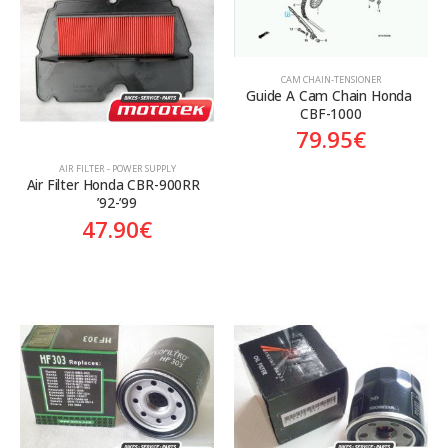
Aftermarket
Aftermarket
Genuine
Γνήσιο
CAM CHAIN-TENSIONER
Guide A Cam Chain Honda 
CBF-1000
79.95
€
AIR FILTER - POWER SUPPLY
Air Filter Honda CBR-900RR  
’92-’99
47.90
€