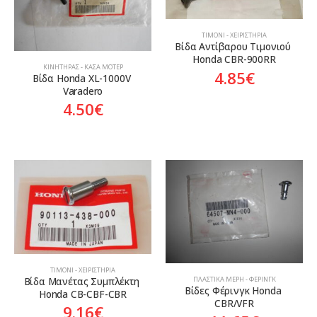
ΤΙΜΌΝΙ - ΧΕΙΡΙΣΤΉΡΙΑ
Βίδα Αντίβαρου Τιμονιού 
Honda CBR-900RR
ΚΙΝΗΤΉΡΑΣ - ΚΆΣΑ ΜΟΤΈΡ
4.85
€
Βίδα Honda XL-1000V 
Varadero
4.50
€
ΤΙΜΌΝΙ - ΧΕΙΡΙΣΤΉΡΙΑ
ΠΛΑΣΤΙΚΆ ΜΈΡΗ - ΦΈΡΙΝΓΚ
Βίδα Μανέτας Συμπλέκτη 
Βίδες Φέρινγκ Honda 
Honda CB-CBF-CBR
CBR/VFR
9.16
€