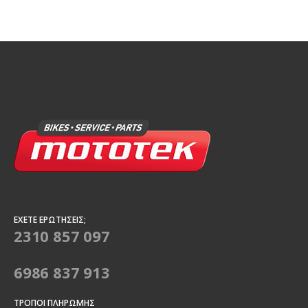
ΈΧΕΤΕ ΕΡΩΤΉΣΕΙΣ;
2310 857 097
6986 837 913
ΤΡΌΠΟΙ ΠΛΗΡΩΜΉΣ