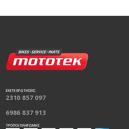
ΈΧΕΤΕ ΕΡΩΤΉΣΕΙΣ;
2310 857 097
6986 837 913
ΤΡΌΠΟΙ ΠΛΗΡΩΜΉΣ