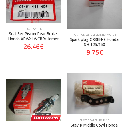
BRAKE SYSTEM
Seal Set Piston Rear Brake 
ΙGNITION SYSTEM-STARTER MOTOR
Honda XRV/XLV/CBR/Hornet
Spark plug CR8EH-9 Honda 
SH-125/150
26.46
€
9.75
€
PLASTIC PARTS - FAIRING
Stay R Middle Cowl Honda 