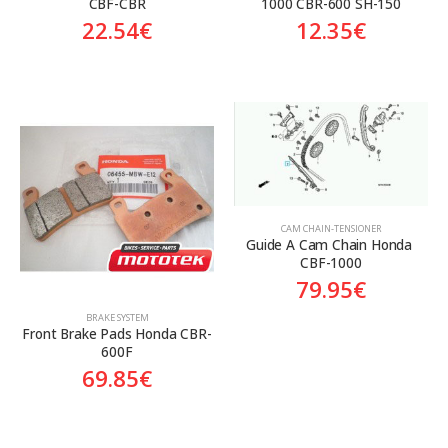
CBF-CBR
1000 CBR-600 SH-150
22.54
€
12.35
€
CAM CHAIN-TENSIONER
Guide A Cam Chain Honda 
CBF-1000
79.95
€
BRAKE SYSTEM
Front Brake Pads Honda CBR-
600F
69.85
€