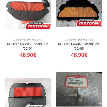
Κατηγορίες
Προϊόν Προέλευση
Aftermarket
Aftermarket
Genuine
AIR FILTER - POWER SUPPLY
AIR FILTER - POWER SUPPLY
Γνήσιο
Air Filter Honda CBR-900RR  
Air Filter Honda CBR-900RR  
’00-’01
’02-’03
48.90
€
48.90
€
On sale