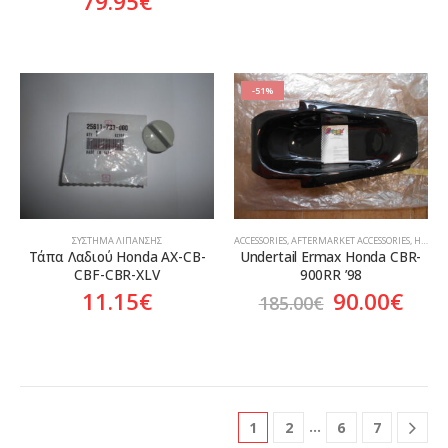
79.95
€
-51%
ΣΎΣΤΗΜΑ ΛΊΠΑΝΣΗΣ
ACCESSORIES
,
AFTERMARKET ACCESSORIES
,
HONDA
Tάπα Λαδιού Honda AX-CB-
Undertail Ermax Honda CBR-
CBF-CBR-XLV
900RR ’98
Original
Η
11.15
€
90.00
€
185.00
€
price
τρέ
was:
τιμ
185.00€.
είνα
90.0
…
1
2
6
7