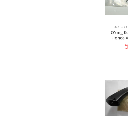
ΦΊΛΤΡΟ 
O’ring 
Honda X