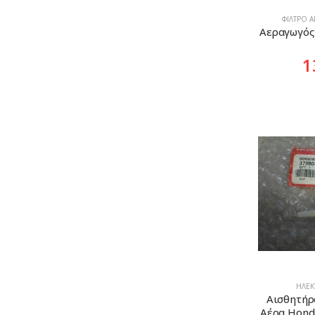
ΦΊΛΤΡΟ 
Αεραγωγός 
1
ΗΛΕΚΤ
Αισθητήρ
Αέρα Hond