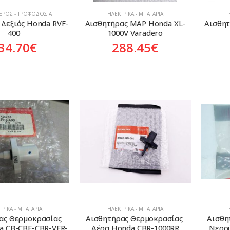
ΑΈΡΟΣ - ΤΡΟΦΟΔΟΣΊΑ
ΗΛΕΚΤΡΙΚΆ - ΜΠΑΤΑΡΊΑ
Δεξιός Honda RVF-
Αισθητήρας MAP Honda XL-
Αισθητ
400
1000V Varadero
34.70
€
288.45
€
ΡΙΚΆ - ΜΠΑΤΑΡΊΑ
ΗΛΕΚΤΡΙΚΆ - ΜΠΑΤΑΡΊΑ
ας Θερμοκρασίας 
Αισθητήρας Θερμοκρασίας 
Αισθη
a CB-CBF-CBR-VFR-
Αέρα Honda CBR-1000RR
Νερού