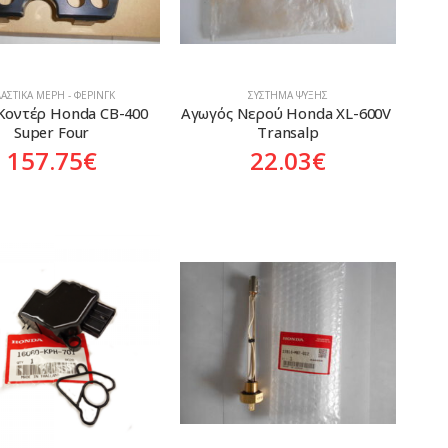
ΑΣΤΙΚΆ ΜΈΡΗ - ΦΈΡΙΝΓΚ
ΣΎΣΤΗΜΑ ΨΎΞΗΣ
Κοντέρ Honda CB-400 
Αγωγός Νερού Honda XL-600V 
Super Four
Transalp
157.75
€
22.03
€