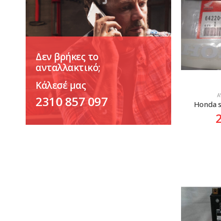
Δεν βρήκες το
ανταλλακτικό;
Κάλεσέ μας
Α
2310 857 097
Honda s