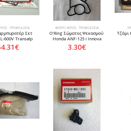
ΑΈΡΟΣ - ΤΡΟΦΟΔΟΣΊΑ
ΦΊΛΤΡΟ ΑΈΡΟΣ - ΤΡΟΦΟΔΟΣΊΑ
ΠΛ
Καρμπυρατέρ Σετ 
O’Ring Σώματος Ψεκασμού 
Tζάμι 
L-600V Transalp
Honda ANF-125 i Innova
54.31
€
3.30
€