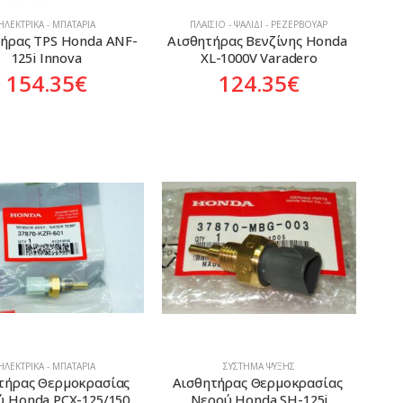
ΗΛΕΚΤΡΙΚΆ - ΜΠΑΤΑΡΊΑ
ΠΛΑΊΣΙΟ - ΨΑΛΊΔΙ - ΡΕΖΕΡΒΟΥΆΡ
ήρας TPS Honda ANF-
Αισθητήρας Βενζίνης Honda 
125i Innova
XL-1000V Varadero
154.35
€
124.35
€
ΗΛΕΚΤΡΙΚΆ - ΜΠΑΤΑΡΊΑ
ΣΎΣΤΗΜΑ ΨΎΞΗΣ
τήρας Θερμοκρασίας 
Αισθητήρας Θερμοκρασίας 
 Honda PCX-125/150
Νερού Honda SH-125i