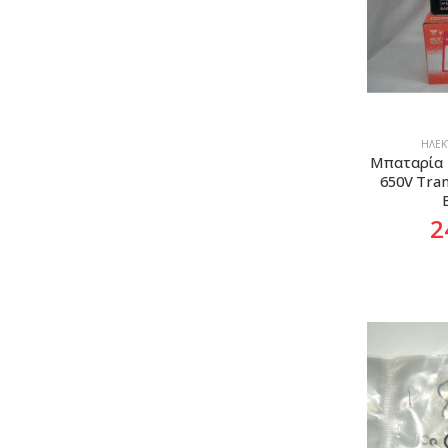
ΗΛΕΚΤ
Mπαταρία 
650V Tra
2