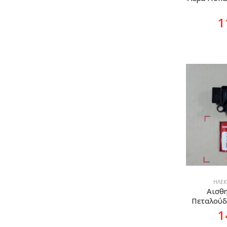
1
ΗΛΕΚΤ
Αισθη
Πεταλούδ
1