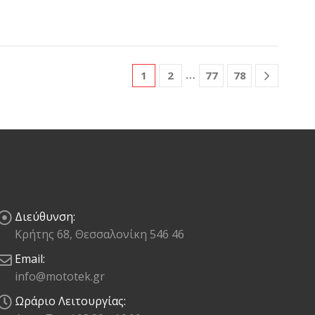
…
1
2
77
78
Διεύθυνση:
Κρήτης 68, Θεσσαλονίκη 546 46
Email:
info@mototek.gr
Ωράριο Λειτουργίας: