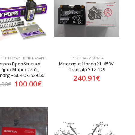
ET ΑΞΕΣΟΥΆΡ
,
HONDA
,
ΑΝΑΡΤΉΣΕΙΣ - ΤΡΟΧΟΊ
ΗΛΕΚΤΡΙΚΆ - ΜΠΑΤΑΡΊΑ
rpro Προοδευτικά 
Mπαταρία Honda XL-650V 
τήρια Μπροστινής 
Transalp YTZ-12S
ησης – SL-FO-352-050
240.91
€
Original
Η
100.00
€
.00
€
price
τρέχουσα
was:
τιμή
131.00€.
είναι:
100.00€.