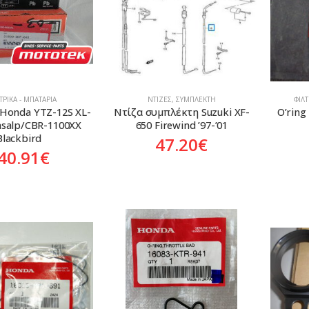
ΡΙΚΆ - ΜΠΑΤΑΡΊΑ
ΝΤΊΖΕΣ
,
ΣΥΜΠΛΈΚΤΗ
ΦΊΛ
Honda YTZ-12S XL-
Nτίζα συμπλέκτη Suzuki XF-
O’rin
nsalp/CBR-1100XX 
650 Firewind ’97-’01
Blackbird
47.20
€
40.91
€