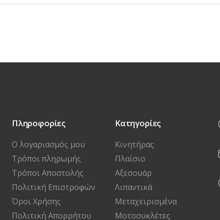
Πληροφορίες
Κατηγορίες
Ο λογαριασμός μου
Κινητήρας
Τρόποι πληρωμής
Πλαίσιο
Τρόποι Αποστολής
Αξεσουάρ
Πολιτική Επιστροφών
Λιπαντικά
Όροι Χρήσης
Μεταχειρισμένα
Πολιτική Απορρήτου
Μοτοσυκλέτες