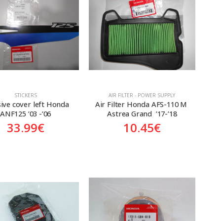
STICKERS
AIR FILTER - POWER SUPPLY
ive cover left Honda 
Air Filter Honda AFS-110 M 
ANF125 ’03 -’06
Astrea Grand  ’17-’18
33.99
€
10.45
€