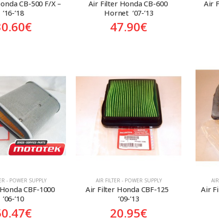
Honda CB-500 F/X – 
Air Filter Honda CB-600 
Air 
’16-’18
Hornet  ’07-’13
30.60
€
47.90
€
TER - POWER SUPPLY
AIR FILTER - POWER SUPPLY
AI
r Honda CBF-1000  
Air Filter Honda CBF-125  
Air F
’06-’10
’09-’13
50.47
€
20.95
€