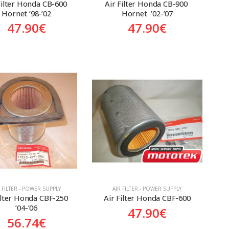
Filter Honda CB-600 
Air Filter Honda CB-900 
Hornet ’98-’02
Hornet  ’02-’07
47.90
€
47.90
€
R FILTER - POWER SUPPLY
AIR FILTER - POWER SUPPLY
ilter Honda CBF-250  
Air Filter Honda CBF-600
’04-’06
47.90
€
56.74
€