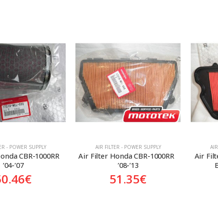
TER - POWER SUPPLY
AIR FILTER - POWER SUPPLY
AI
 Honda CBR-1000RR  
Air Filter Honda CBR-1000RR  
Air Fi
’04-’07
’08-’13
B
50.46
€
51.35
€