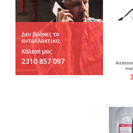
Δεν βρήκες το
ανταλλακτικό;
Κάλεσέ μας
2310 857 097
Accessor
Hon