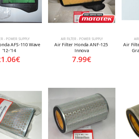
TER - POWER SUPPLY
AIR FILTER - POWER SUPPLY
AI
Honda AFS-110 Wave 
Air Filter Honda ANF-125 
Air Fil
 ’12-’14
Innova
Gra
21.06
€
7.99
€