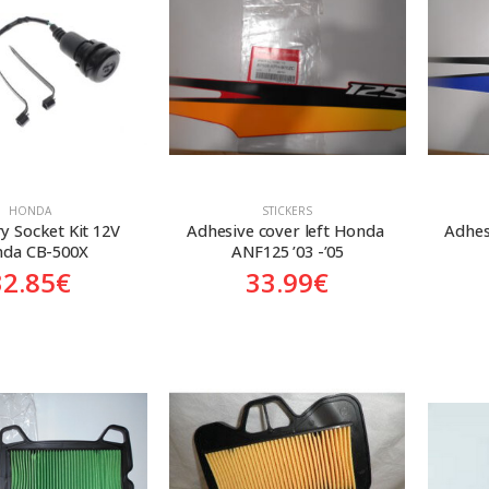
HONDA
STICKERS
y Socket Kit 12V 
Adhesive cover left Honda 
Adhes
da CB-500X
ANF125 ’03 -’05
32.85
€
33.99
€