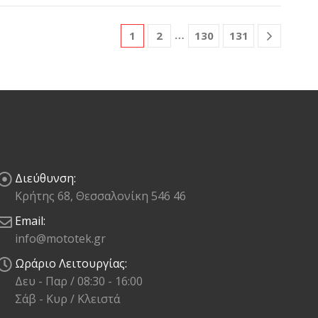
…
1
2
130
131
Διεύθυνση:
Κρήτης 68, Θεσσαλονίκη 546 46
Email:
info@mototek.gr
Ωράριο Λειτουργίας:
Δευ - Παρ / 08:30 - 16:00
Σάβ - Κυρ / Κλειστά