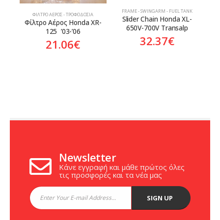
FRAME - SWINGARM - FUEL TANK
ΦΊΛΤΡΟ ΑΈΡΟΣ - ΤΡΟΦΟΔΟΣΊΑ
Slider Chain Honda XL-
Φίλτρο Αέρος Honda XR-
650V-700V Transalp
125  ’03-’06
32.37
€
21.06
€
Newsletter
Κάνε εγγραφή και μάθε πρώτος όλες
τις προσφορές και τα νέα μας