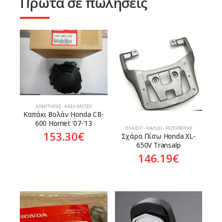
Πρώτα σε πωλήσεις
ΚΙΝΗΤΉΡΑΣ - ΚΆΣΑ ΜΟΤΈΡ
Καπάκι Βολάν Honda CB-
600 Hornet ’07-’13
ΠΛΑΊΣΙΟ - ΨΑΛΊΔΙ - ΡΕΖΕΡΒΟΥΆΡ
153.30
€
Σχάρα Πίσω Honda XL-
650V Transalp
146.19
€