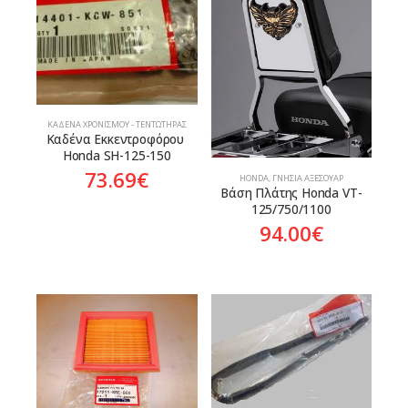
ΚΑΔΈΝΑ ΧΡΟΝΙΣΜΟΎ - ΤΕΝΤΩΤΉΡΑΣ
Καδένα Εκκεντροφόρου 
Honda SH-125-150
73.69
€
HONDA
,
ΓΝΉΣΙΑ ΑΞΕΣΟΥΆΡ
Βάση Πλάτης Honda VT-
125/750/1100
94.00
€