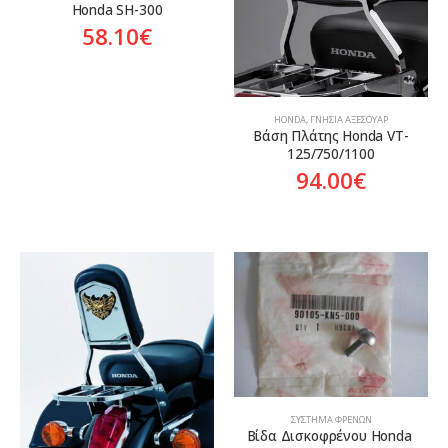
Honda SH-300
58.10
€
HONDA
,
ΓΝΉΣΙΑ ΑΞΕΣΟΥΆΡ
Βάση Πλάτης Honda VT-
125/750/1100
94.00
€
ΣΎΣΤΗΜΑ ΦΡΈΝΩΝ
Βίδα Δισκοφρένου Honda 