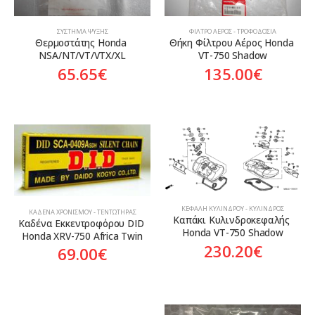
ΣΎΣΤΗΜΑ ΨΎΞΗΣ
ΦΊΛΤΡΟ ΑΈΡΟΣ - ΤΡΟΦΟΔΟΣΊΑ
Θερμοστάτης Honda 
Θήκη Φίλτρου Αέρος Honda 
NSA/NT/VT/VTX/XL
VT-750 Shadow
65.65
€
135.00
€
ΚΕΦΑΛΉ ΚΥΛΊΝΔΡΟΥ - ΚΎΛΙΝΔΡΟΣ
ΚΑΔΈΝΑ ΧΡΟΝΙΣΜΟΎ - ΤΕΝΤΩΤΉΡΑΣ
Καπάκι Κυλινδροκεφαλής 
Καδένα Εκκεντροφόρου DID 
Honda VT-750 Shadow
Honda XRV-750 Africa Twin
230.20
€
69.00
€