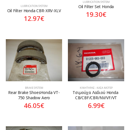
LUBRICATION SYSTEM
Oil Filter Set Honda
LUBRICATION SYSTEM
Oil Filter Honda CBR-XRV-XLV
19.30
€
12.97
€
BRAKE SYSTEM
ΚΙΝΗΤΉΡΑΣ - ΚΆΣΑ ΜΟΤΈΡ
Rear Brake ShoesHonda VT-
Tσιμούχα Λαδιού Honda 
750 Shadow Aero
CB/CBF/CBR/NV/VF/VT
46.05
€
6.99
€