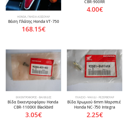
CBR-900RR
4.00
€
HONDA
,
ΓΝΉΣΙΑ ΑΞΕΣΟΥΆΡ
Βάση Πλάτης Honda VT-750
168.15
€
ΕΚΚΕΝΤΡΟΦΌΡΟΣ - ΒΑΛΒΊΔΕΣ
ΠΛΑΊΣΙΟ - ΨΑΛΊΔΙ - ΡΕΖΕΡΒΟΥΆΡ
Βίδα Εκκεντροφόρου Honda 
Βίδα Χρωμιού 6mm Μαρσπιέ 
CBR-1100XX Blackbird
Honda NC-750 Integra
3.05
€
2.25
€