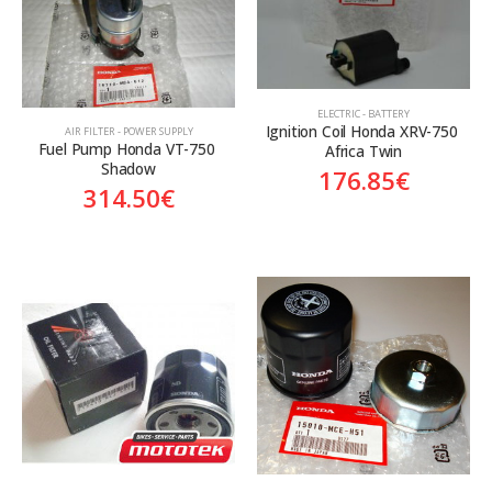
Aftermarket
Genuine
Γνήσιο
Γνήσιο
ELECTRIC - BATTERY
Ignition Coil Honda XRV-750 
AIR FILTER - POWER SUPPLY
Fuel Pump Honda VT-750 
Africa Twin
Shadow
176.85
€
314.50
€