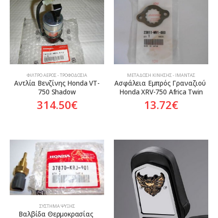
ΦΊΛΤΡΟ ΑΈΡΟΣ - ΤΡΟΦΟΔΟΣΊΑ
ΜΕΤΆΔΟΣΗ ΚΊΝΗΣΗΣ - ΙΜΆΝΤΑΣ
Αντλία Βενζίνης Honda VT-
Ασφάλεια Εμπρός Γραναζιού 
750 Shadow
Honda XRV-750 Africa Twin
314.50
€
13.72
€
ΣΎΣΤΗΜΑ ΨΎΞΗΣ
Βαλβίδα Θερμοκρασίας 