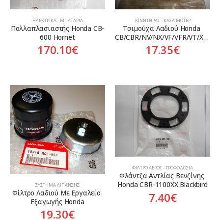
ΗΛΕΚΤΡΙΚΆ - ΜΠΑΤΑΡΊΑ
ΚΙΝΗΤΉΡΑΣ - ΚΆΣΑ ΜΟΤΈΡ
Πολλαπλασιαστής Honda CB-
Τσιμούχα Λαδιού Honda 
600 Hornet
CB/CBR/NV/NX/VF/VFR/VT/XL/XR/XRV
170.10
€
17.35
€
ΦΊΛΤΡΟ ΑΈΡΟΣ - ΤΡΟΦΟΔΟΣΊΑ
Φλάντζα Αντλίας Βενζίνης 
Honda CBR-1100XX Blackbird
ΣΎΣΤΗΜΑ ΛΊΠΑΝΣΗΣ
Φίλτρο Λαδιού Με Εργαλείο 
7.40
€
Εξαγωγής Honda
19.30
€