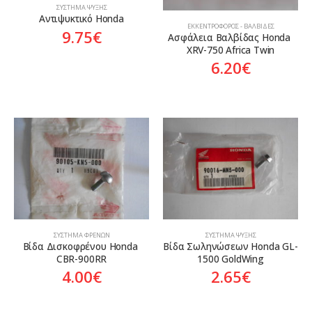
ΣΎΣΤΗΜΑ ΨΎΞΗΣ
Αντιψυκτικό Honda
ΕΚΚΕΝΤΡΟΦΌΡΟΣ - ΒΑΛΒΊΔΕΣ
9.75
€
Ασφάλεια Βαλβίδας Honda 
XRV-750 Africa Twin
6.20
€
ΣΎΣΤΗΜΑ ΦΡΈΝΩΝ
ΣΎΣΤΗΜΑ ΨΎΞΗΣ
Βίδα Δισκοφρένου Honda 
Βίδα Σωληνώσεων Honda GL-
CBR-900RR
1500 GoldWing
4.00
€
2.65
€