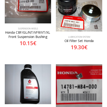
Genuine
Γνήσιο
SUSPENSION-WEELS
Honda CBF/GL/NT/VFR/VT/XL 
Front Suspension Bushing
LUBRICATION SYSTEM
Oil Filter Set Honda
10.15
€
19.30
€