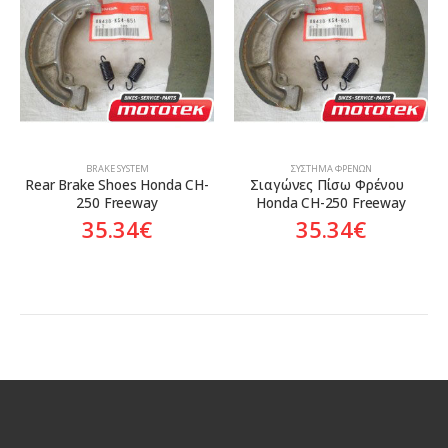
Genuine
Γνήσιο
BRAKE SYSTEM
ΣΎΣΤΗΜΑ ΦΡΈΝΩΝ
Rear Brake Shoes Honda CH-
Σιαγώνες Πίσω Φρένου  
250 Freeway
Honda CH-250 Freeway
35.34
€
35.34
€