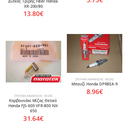
Δίσκος Τριβής Fiber Honda 
XR-200/80
13.80
€
ΣΎΣΤΗΜΑ ΑΝΆΦΛΕΞΗΣ - ΜΊΖΑΣ
Μπουζί Honda DPR8EA-9
8.96
€
ΣΎΣΤΗΜΑ ΑΝΆΦΛΕΞΗΣ - ΜΊΖΑΣ
Καρβουνάκι Μίζας Θετικό 
Honda FJS-600 VFR-800 NX-
650
31.64
€