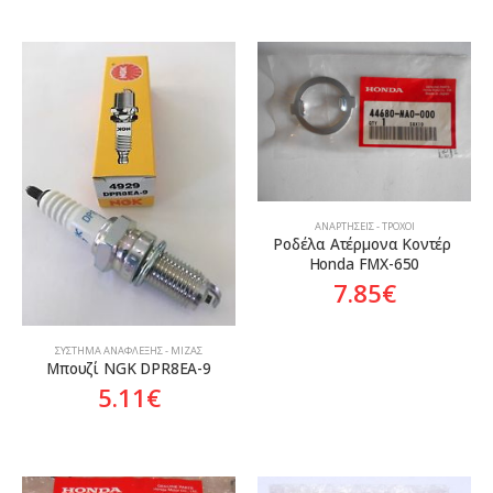
ΑΝΑΡΤΉΣΕΙΣ - ΤΡΟΧΟΊ
Ροδέλα Ατέρμονα Κοντέρ 
Honda FMX-650
7.85
€
ΣΎΣΤΗΜΑ ΑΝΆΦΛΕΞΗΣ - ΜΊΖΑΣ
Μπουζί NGK DPR8EA-9
5.11
€