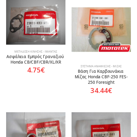
ΜΕΤΆΔΟΣΗ ΚΊΝΗΣΗΣ - ΙΜΆΝΤΑΣ
Ασφάλεια Εμπρός Γραναζιού 
Honda CB/CBF/CBR/XL/XR
ΣΎΣΤΗΜΑ ΑΝΆΦΛΕΞΗΣ - ΜΊΖΑΣ
4.75
€
Βάση Για Καρβουνάκια 
Μίζας Honda CBF-250 FES-
250 Foresight
34.44
€