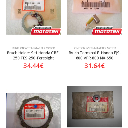
Κατηγορίες
Προϊόν Προέλευση
Aftermarket
Aftermarket
Genuine
ΙGNITION SYSTEM-STARTER MOTOR
ΙGNITION SYSTEM-STARTER MOTOR
Γνήσιο
Bruch Holder Set Honda CBF-
Bruch Terminal F. Honda FJS-
250 FES-250-Foresight
600 VFR-800 NX-650
34.44
€
31.64
€