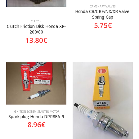
CAMSHAFT-VALVES
Honda CB/CRF/NX/XR Valve 
Spring Cap
CLUTCH
5.75
€
Clutch Friction Disk Honda XR-
200/80
13.80
€
ΙGNITION SYSTEM-STARTER MOTOR
Spark plug Honda DPR8EA-9
8.96
€