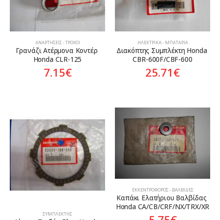
ΑΝΑΡΤΉΣΕΙΣ - ΤΡΟΧΟΊ
ΗΛΕΚΤΡΙΚΆ - ΜΠΑΤΑΡΊΑ
Γρανάζι Ατέρμονα Κοντέρ 
Διακόπτης Συμπλέκτη Honda 
Honda CLR-125
CBR-600F/CBF-600
7.15
€
25.71
€
ΕΚΚΕΝΤΡΟΦΌΡΟΣ - ΒΑΛΒΊΔΕΣ
Καπάκι Ελατήριου Βαλβίδας 
Honda CA/CB/CRF/NX/TRX/XR
ΣΥΜΠΛΈΚΤΗΣ
5.75
€