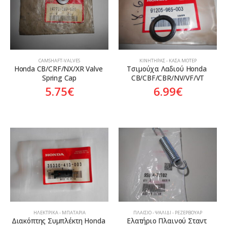
Aftermarket
Genuine
Γνήσιο
CAMSHAFT-VALVES
ΚΙΝΗΤΉΡΑΣ - ΚΆΣΑ ΜΟΤΈΡ
Honda CB/CRF/NX/XR Valve 
Tσιμούχα Λαδιού Honda 
Spring Cap
CB/CBF/CBR/NV/VF/VT
5.75
€
6.99
€
ΗΛΕΚΤΡΙΚΆ - ΜΠΑΤΑΡΊΑ
ΠΛΑΊΣΙΟ - ΨΑΛΊΔΙ - ΡΕΖΕΡΒΟΥΆΡ
Διακόπτης Συμπλέκτη Honda 
Ελατήριο Πλαινού Σταντ 