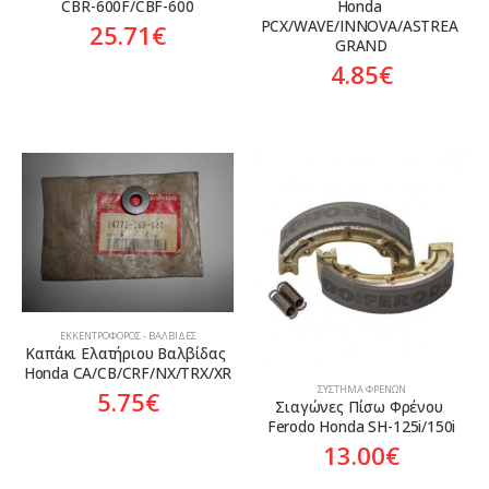
CBR-600F/CBF-600
Honda 
PCX/WAVE/INNOVA/ASTREA 
25.71
€
GRAND
4.85
€
ΕΚΚΕΝΤΡΟΦΌΡΟΣ - ΒΑΛΒΊΔΕΣ
Καπάκι Ελατήριου Βαλβίδας 
Honda CA/CB/CRF/NX/TRX/XR
ΣΎΣΤΗΜΑ ΦΡΈΝΩΝ
5.75
€
Σιαγώνες Πίσω Φρένου 
Ferodo Honda SH-125i/150i
13.00
€