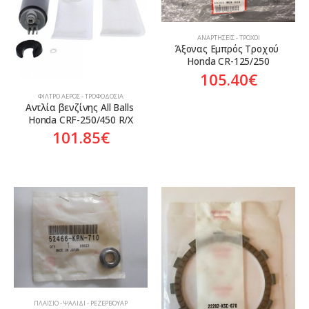
ΑΝΑΡΤΉΣΕΙΣ - ΤΡΟΧΟΊ
Άξονας Εμπρός Τροχού 
Honda CR-125/250
105.40
€
ΦΊΛΤΡΟ ΑΈΡΟΣ - ΤΡΟΦΟΔΟΣΊΑ
Αντλία βενζίνης All Balls 
Honda CRF-250/450 R/X
101.85
€
ΠΛΑΊΣΙΟ - ΨΑΛΊΔΙ - ΡΕΖΕΡΒΟΥΆΡ