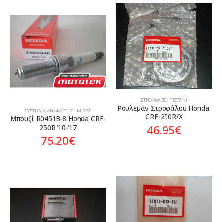
ΣΤΡΌΦΑΛΟΣ - ΠΙΣΤΌΝΙ
Ρουλεμάν Στροφάλου Honda 
ΣΎΣΤΗΜΑ ΑΝΆΦΛΕΞΗΣ - ΜΊΖΑΣ
CRF-250R/X
Μπουζί R0451B-8 Honda CRF-
46.95
€
250R ’10-’17
75.20
€