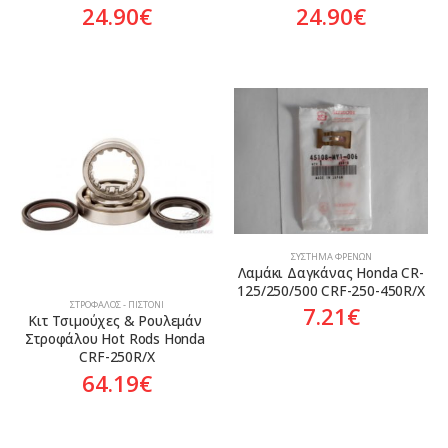
24.90
€
24.90
€
ΣΎΣΤΗΜΑ ΦΡΈΝΩΝ
Λαμάκι Δαγκάνας Honda CR-
125/250/500 CRF-250-450R/X
ΣΤΡΌΦΑΛΟΣ - ΠΙΣΤΌΝΙ
7.21
€
Κιτ Τσιμούχες & Ρουλεμάν 
Στροφάλου Hot Rods Honda 
CRF-250R/X
64.19
€