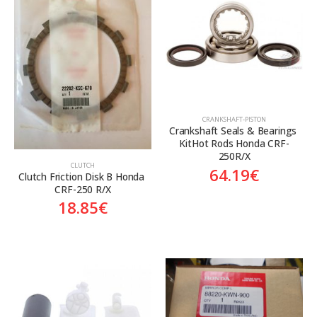
Aftermarket
Aftermarket
Genuine
Γνήσιο
Γνήσιο
CRANKSHAFT-PISTON
Crankshaft Seals & Bearings 
KitHot Rods Honda CRF-
250R/X
CLUTCH
64.19
€
Clutch Friction Disk B Honda 
CRF-250 R/X
18.85
€