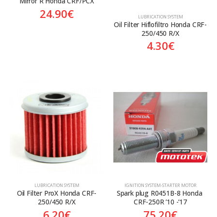
Mirror R Honda CRF/PCX
24.90
€
LUBRICATION SYSTEM
Oil Filter Hiflofiltro Honda CRF-
250/450 R/X
4.30
€
LUBRICATION SYSTEM
ΙGNITION SYSTEM-STARTER MOTOR
Oil Filter ProX Honda CRF-
Spark plug R0451B-8 Honda 
250/450 R/X
CRF-250R ’10 -’17
6.20
€
75.20
€