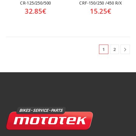
CR-125/250/500
CRF-150/250 /450 R/X
32.85
€
15.25
€
1
2