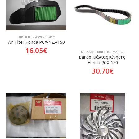
Aftermarket
Genuine
Γνήσιο
Γνήσιο
AIR FILTER - POWER SUPPLY
Air Filter Honda PCX-125/150
16.05
€
ΜΕΤΆΔΟΣΗ ΚΊΝΗΣΗΣ - ΙΜΆΝΤΑΣ
Bando Ιμάντας Κίνησης 
Honda PCX-150
30.70
€