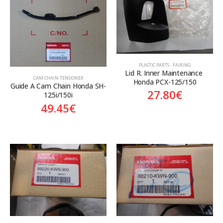
PLASTIC PARTS - FAIRING
Lid R. Inner Maintenance 
CAM CHAIN-TENSIONER
Honda PCX-125/150
Guide A Cam Chain Honda SH-
27.80
€
125i/150i
49.45
€