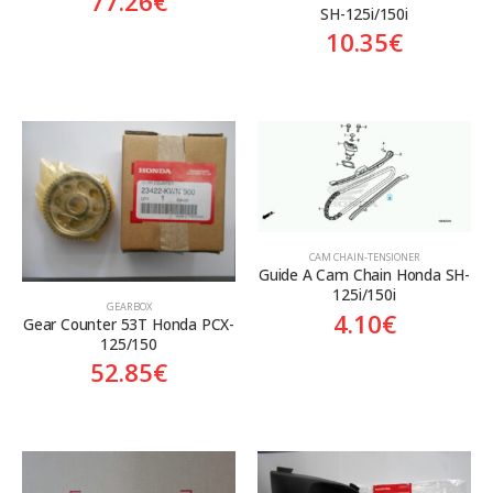
77.26
€
SH-125i/150i
10.35
€
CAM CHAIN-TENSIONER
Guide A Cam Chain Honda SH-
125i/150i
GEARBOX
4.10
€
Gear Counter 53T Honda PCX-
125/150
52.85
€