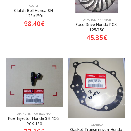
CLUTCH
Clutch Bell Honda SH-
125i/150i
DRIVE BELT-VARIATOR
98.40
€
Face Drive Honda PCX-
125/150
45.35
€
AIR FILTER - POWER SUPPLY
Fuel Injector Honda SH-150i 
PCX-150
GEARBOX
Gasket Transmission Honda 