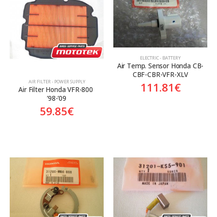
Aftermarket
Genuine
Γνήσιο
ELECTRIC - BATTERY
Air Temp. Sensor Honda CB-
CBF-CBR-VFR-XLV
AIR FILTER - POWER SUPPLY
111.81
€
Air Filter Honda VFR-800 
’98-’09
59.85
€