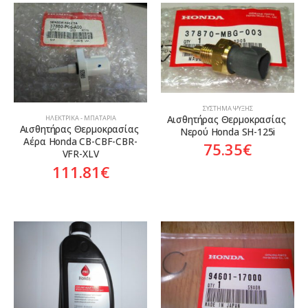
ΣΎΣΤΗΜΑ ΨΎΞΗΣ
Αισθητήρας Θερμοκρασίας 
ΗΛΕΚΤΡΙΚΆ - ΜΠΑΤΑΡΊΑ
Αισθητήρας Θερμοκρασίας 
Νερού Honda SH-125i
Αέρα Honda CB-CBF-CBR-
75.35
€
VFR-XLV
111.81
€