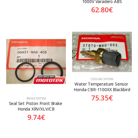
1000V Varadero ABS
62.80
€
COOLING SYSTEM
Water Temperature Sensor 
Honda CBR-1100XX Blackbird
75.35
€
BRAKE SYSTEM
Seal Set Piston Front Brake 
Honda XRV/XLV/CB
9.74
€