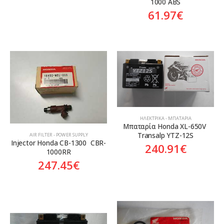
1000 ABS
61.97
€
ΗΛΕΚΤΡΙΚΆ - ΜΠΑΤΑΡΊΑ
Mπαταρία Honda XL-650V 
Transalp YTZ-12S
AIR FILTER - POWER SUPPLY
Injector Honda CB-1300  CBR-
240.91
€
1000RR
247.45
€