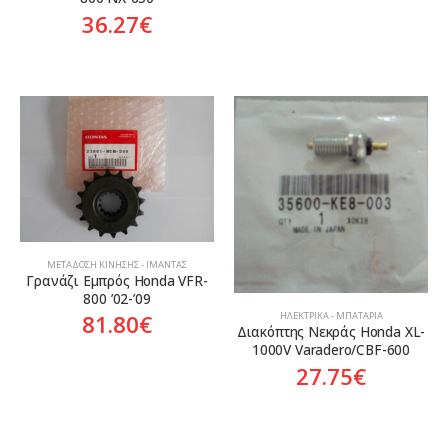
36.27
€
ΜΕΤΆΔΟΣΗ ΚΊΝΗΣΗΣ - ΙΜΆΝΤΑΣ
Γρανάζι Εμπρός Honda VFR-
800 ’02-’09
81.80
€
ΗΛΕΚΤΡΙΚΆ - ΜΠΑΤΑΡΊΑ
Διακόπτης Νεκράς Honda XL-
1000V Varadero/CBF-600
27.75
€