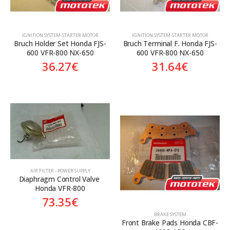
ΙGNITION SYSTEM-STARTER MOTOR
ΙGNITION SYSTEM-STARTER MOTOR
Bruch Holder Set Honda FJS-
Bruch Terminal F. Honda FJS-
600 VFR-800 NX-650
600 VFR-800 NX-650
36.27
€
31.64
€
AIR FILTER - POWER SUPPLY
Diaphragm Control Valve 
Honda VFR-800
73.35
€
BRAKE SYSTEM
Front Brake Pads Honda CBF-