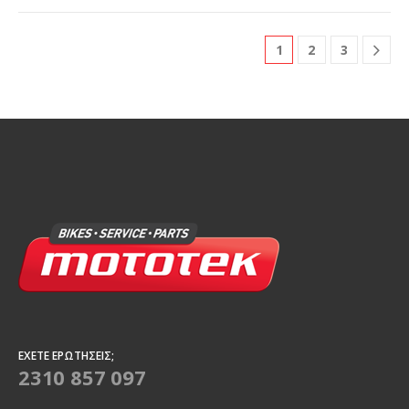
1
2
3
ΈΧΕΤΕ ΕΡΩΤΉΣΕΙΣ;
2310 857 097