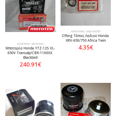
ΚΙΝΗΤΉΡΑΣ - ΚΆΣΑ ΜΟΤΈΡ
O’Ring Τάπας Λαδιού Honda 
XRV-650/750 Africa Twin
ΗΛΕΚΤΡΙΚΆ - ΜΠΑΤΑΡΊΑ
4.35
€
Mπαταρία Honda YTZ-12S XL-
650V Transalp/CBR-1100XX 
Blackbird
240.91
€