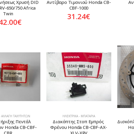
νήσεως Χρυσή DID 
Αντίβαρο Τιμονιού Honda CB-
Αν
RV-650/750 Africa 
CBF-1000
Twin
31.24
€
42.00
€
- ΑΛΛΑΓΉ ΤΑΧΥΤΉΤΩΝ
ΗΛΕΚΤΡΙΚΆ - ΜΠΑΤΑΡΊΑ
τήριξης Πεντάλ 
Διακόπτης Στoπ Εμπρός 
Δισκόπλ
ν Honda CB-CBF-
Φρένου Honda CB-CBF-AX-
Ho
CBR
XLV-XRV