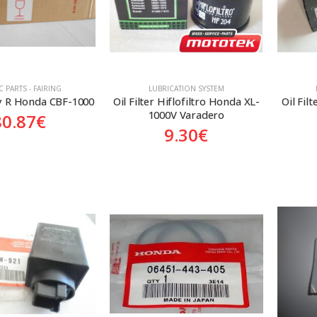
C PARTS - FAIRING
LUBRICATION SYSTEM
y R Honda CBF-1000
Oil Filter Hiflofiltro Honda XL-
Oil Fi
1000V Varadero
80.87
€
9.30
€