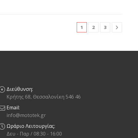
1
2
3
Διεύθυνση:
Κρήτης 68, Θεσσαλονίκη 546 46
Email:
info@mototek.gr
Ωράριο Λειτουργίας:
Δευ - Παρ / 08:30 - 16:00