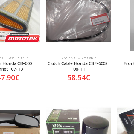
TER - POWER SUPPLY
CABLES
,
CLUTCH CABLE
er Honda CB-600 
Clutch Cable Honda CBF-600S  
Fron
net  ’07-’13
’08-’11
47.90
€
58.54
€