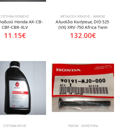
ΣΎΣΤΗΜΑ ΛΊΠΑΝΣΗΣ
ΜΕΤΆΔΟΣΗ ΚΊΝΗΣΗΣ - ΙΜΆΝΤΑΣ
Λαδιού Honda AX-CB-
Αλυσίδα Κινήσεως DID 525 
CBF-CBR-XLV
(VX) XRV-750 Africa Twin
11.15
€
132.00
€
ΣΎΣΤΗΜΑ ΨΎΞΗΣ
ΤΙΜΌΝΙ - ΧΕΙΡΙΣΤΉΡΙΑ