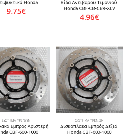
τιψυκτικό Honda
Βίδα Αντίβαρου Τιμονιού 
Honda CBF-CB-CBR-XLV
9.75
€
4.96
€
ΣΎΣΤΗΜΑ ΦΡΈΝΩΝ
ΣΎΣΤΗΜΑ ΦΡΈΝΩΝ
ακα Εμπρός Αριστερή 
Δισκόπλακα Εμπρός Δεξιά 
nda CBF-600-1000
Honda CBF-600-1000