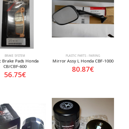
BRAKE SYSTEM
PLASTIC PARTS - FAIRING
t Brake Pads Honda 
Mirror Assy L Honda CBF-1000
CB/CBF-600
80.87
€
56.75
€