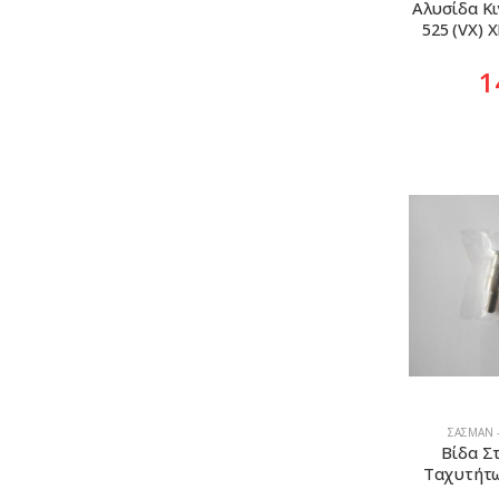
Αλυσίδα Κι
525 (VX) X
1
ΣΑΣΜΆΝ 
Βίδα Σ
Ταχυτήτω