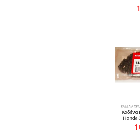
ΚΑΔΈΝΑ ΧΡΟ
Καδένα 
Honda 
1