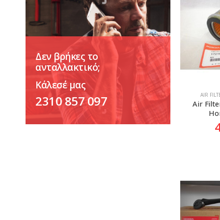
Δεν βρήκες το
ανταλλακτικό;
Κάλεσέ μας
AIR FIL
2310 857 097
Air Filt
Hor