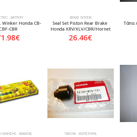
CTRIC - BATTERY
BRAKE SYSTEM
. Winker Honda CB-
Seal Set Piston Rear Brake 
Tάπα 
CBF-CBR
Honda XRV/XLV/CBR/Hornet
71.98
€
26.46
€
 ΚΊΝΗΣΗΣ - ΙΜΆΝΤΑΣ
ΤΙΜΌΝΙ - ΧΕΙΡΙΣΤΉΡΙΑ