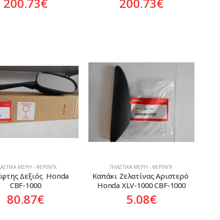
200.73
€
200.73
€
ΑΣΤΙΚΆ ΜΈΡΗ - ΦΈΡΙΝΓΚ
ΠΛΑΣΤΙΚΆ ΜΈΡΗ - ΦΈΡΙΝΓΚ
φτης Δεξιός  Honda 
Καπάκι Ζελατίνας Αριστερό 
CBF-1000
Honda XLV-1000 CBF-1000
80.87
€
5.08
€