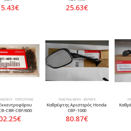
15.43
€
25.63
€
ΝΙΣΜΟΎ - ΤΕΝΤΩΤΉΡΑΣ
ΠΛΑΣΤΙΚΆ ΜΈΡΗ - ΦΈΡΙΝΓΚ
ΠΛ
Εκκεντροφόρου 
Καθρέφτης Αριστερός Honda 
Καθρέ
CB-CBR-CBF/600
CBF-1000
02.25
€
80.87
€