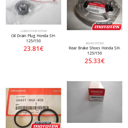
LUBRICATION SYSTEM
Oil Drain Plug Honda SH-
125/150
BRAKE SYSTEM
23.81
€
Rear Brake Shoes Honda SH-
125/150
25.33
€