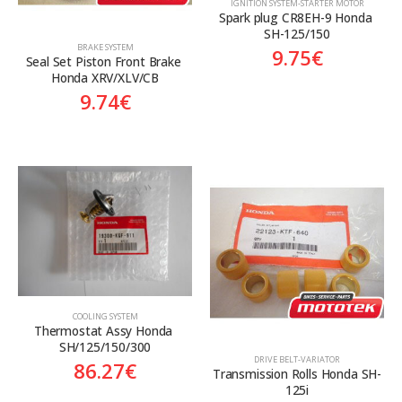
ΙGNITION SYSTEM-STARTER MOTOR
Spark plug CR8EH-9 Honda 
SH-125/150
BRAKE SYSTEM
9.75
€
Seal Set Piston Front Brake 
Honda XRV/XLV/CB
9.74
€
COOLING SYSTEM
Thermostat Assy Honda 
SH/125/150/300
DRIVE BELT-VARIATOR
86.27
€
Transmission Rolls Honda SH-
125i