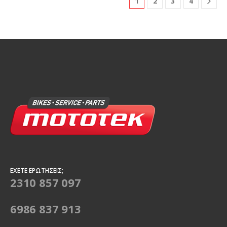
1
2
3
4
ΈΧΕΤΕ ΕΡΩΤΉΣΕΙΣ;
2310 857 097
6986 837 913