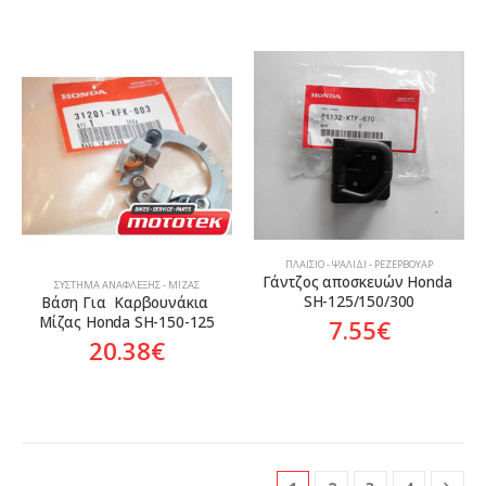
ΠΛΑΊΣΙΟ - ΨΑΛΊΔΙ - ΡΕΖΕΡΒΟΥΆΡ
Γάντζος αποσκευών Honda 
ΣΎΣΤΗΜΑ ΑΝΆΦΛΕΞΗΣ - ΜΊΖΑΣ
SH-125/150/300
Βάση Για  Καρβουνάκια 
Μίζας Honda SH-150-125
7.55
€
20.38
€