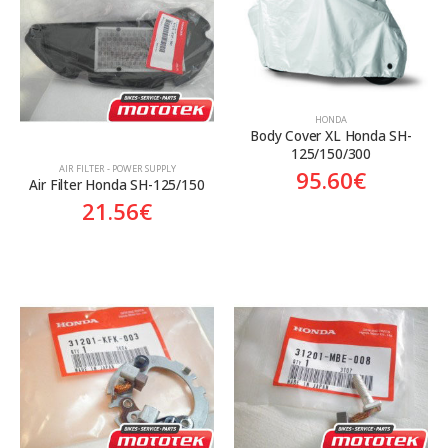
Aftermarket
Genuine
Γνήσιο
Γνήσιο
HONDA
Body Cover XL Honda SH-
125/150/300
AIR FILTER - POWER SUPPLY
95.60
€
Air Filter Honda SH-125/150
21.56
€