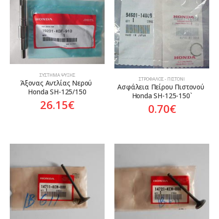
ΣΎΣΤΗΜΑ ΨΎΞΗΣ
ΣΤΡΌΦΑΛΟΣ - ΠΙΣΤΌΝΙ
Άξονας Αντλίας Νερού 
Ασφάλεια Πείρου Πιστονού 
Honda SH-125/150
Honda SH-125-150`
26.15
€
0.70
€