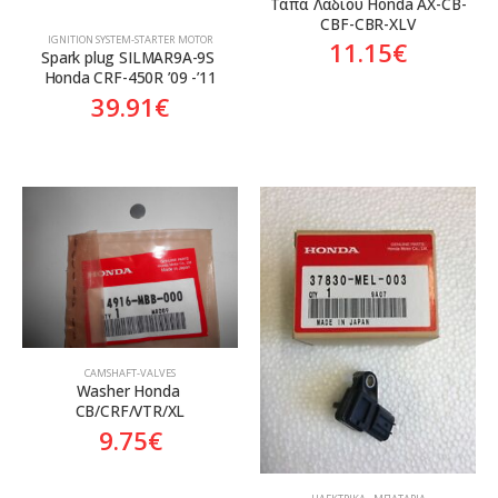
Tάπα Λαδιού Honda AX-CB-
CBF-CBR-XLV
ΙGNITION SYSTEM-STARTER MOTOR
11.15
€
Spark plug SILMAR9A-9S 
Honda CRF-450R ’09 -’11
39.91
€
CAMSHAFT-VALVES
Washer Honda 
CB/CRF/VTR/XL
9.75
€