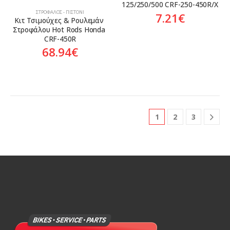
125/250/500 CRF-250-450R/X
ΣΤΡΌΦΑΛΟΣ - ΠΙΣΤΌΝΙ
7.21
€
Κιτ Τσιμούχες & Ρουλεμάν 
Στροφάλου Hot Rods Honda 
CRF-450R
68.94
€
1
2
3