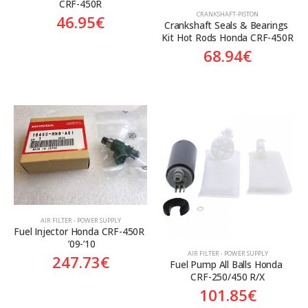
CRF-450R
CRANKSHAFT-PISTON
46.95
€
Crankshaft Seals & Bearings 
Kit Hot Rods Honda CRF-450R
68.94
€
AIR FILTER - POWER SUPPLY
Fuel Injector Honda CRF-450R 
 ’09-’10
AIR FILTER - POWER SUPPLY
247.73
€
Fuel Pump All Balls Honda 
CRF-250/450 R/X
101.85
€