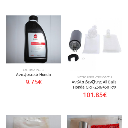
ΣΎΣΤΗΜΑ ΨΎΞΗΣ
Αντιψυκτικό Honda
ΦΊΛΤΡΟ ΑΈΡΟΣ - ΤΡΟΦΟΔΟΣΊΑ
9.75
€
Αντλία βενζίνης All Balls 
Honda CRF-250/450 R/X
101.85
€