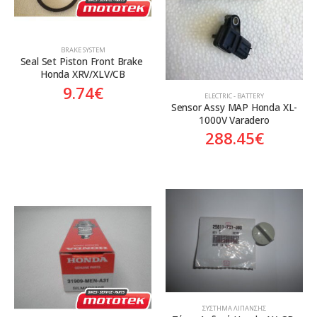
BRAKE SYSTEM
Seal Set Piston Front Brake 
Honda XRV/XLV/CB
9.74
€
ELECTRIC - BATTERY
Sensor Assy MAP Honda XL-
1000V Varadero
288.45
€
ΣΎΣΤΗΜΑ ΛΊΠΑΝΣΗΣ