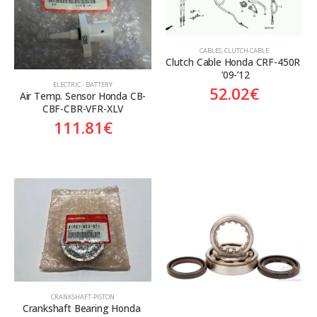
Aftermarket
Aftermarket
Genuine
Γνήσιο
CABLES
,
CLUTCH CABLE
Clutch Cable Honda CRF-450R 
 ’09-’12
ELECTRIC - BATTERY
52.02
€
Air Temp. Sensor Honda CB-
CBF-CBR-VFR-XLV
111.81
€
CRANKSHAFT-PISTON
Crankshaft Bearing Honda 