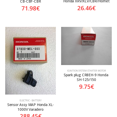
Honda XRV/XLV/CBR/Hornet
CB-CBF-CBR
26.46
€
71.98
€
ΙGNITION SYSTEM-STARTER MOTOR
Spark plug CR8EH-9 Honda 
SH-125/150
9.75
€
ELECTRIC - BATTERY
Sensor Assy MAP Honda XL-
1000V Varadero
288.45
€