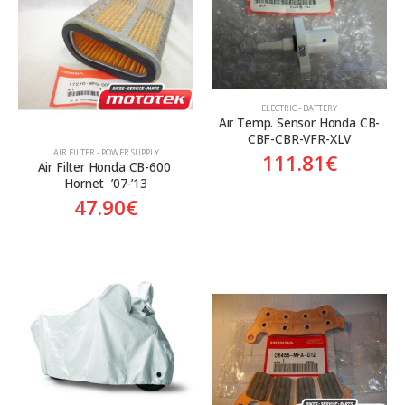
Aftermarket
Aftermarket
Genuine
Γνήσιο
Γνήσιο
ELECTRIC - BATTERY
Air Temp. Sensor Honda CB-
CBF-CBR-VFR-XLV
AIR FILTER - POWER SUPPLY
111.81
€
Air Filter Honda CB-600 
Hornet  ’07-’13
47.90
€