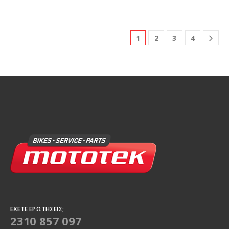
1
2
3
4
ΈΧΕΤΕ ΕΡΩΤΉΣΕΙΣ;
2310 857 097