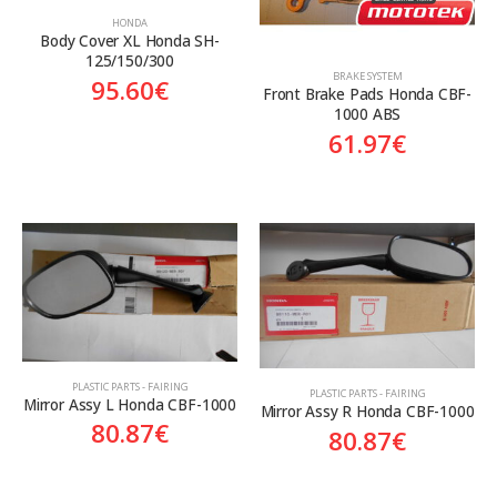
HONDA
Body Cover XL Honda SH-
125/150/300
BRAKE SYSTEM
95.60
€
Front Brake Pads Honda CBF-
1000 ABS
61.97
€
PLASTIC PARTS - FAIRING
PLASTIC PARTS - FAIRING
Mirror Assy L Honda CBF-1000
Mirror Assy R Honda CBF-1000
80.87
€
80.87
€