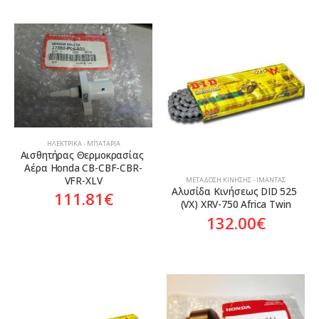
ΗΛΕΚΤΡΙΚΆ - ΜΠΑΤΑΡΊΑ
Αισθητήρας Θερμοκρασίας 
Αέρα Honda CB-CBF-CBR-
VFR-XLV
ΜΕΤΆΔΟΣΗ ΚΊΝΗΣΗΣ - ΙΜΆΝΤΑΣ
Αλυσίδα Κινήσεως DID 525 
111.81
€
(VX) XRV-750 Africa Twin
132.00
€