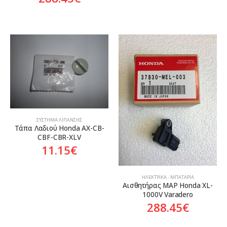
ΣΎΣΤΗΜΑ ΛΊΠΑΝΣΗΣ
Tάπα Λαδιού Honda AX-CB-
CBF-CBR-XLV
11.15
€
ΗΛΕΚΤΡΙΚΆ - ΜΠΑΤΑΡΊΑ
Αισθητήρας MAP Honda XL-
1000V Varadero
288.45
€