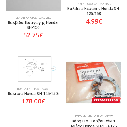
ΕΚΚΕΝΤΡΟΦΌΡΟΣ - ΒΑΛΒΊΔΕΣ
Βαλβίδα Κεφαλής Honda SH-
125/150
ΕΚΚΕΝΤΡΟΦΌΡΟΣ - ΒΑΛΒΊΔΕΣ
4.99
€
Βαλβίδα Εισαγωγής Honda 
SH-150
52.75
€
HONDA
,
ΓΝΉΣΙΑ ΑΞΕΣΟΥΆΡ
Βαλίτσα Honda SH-125/150i
178.00
€
ΣΎΣΤΗΜΑ ΑΝΆΦΛΕΞΗΣ - ΜΊΖΑΣ
Βάση Για  Καρβουνάκια 
Μίζας Honda SH-150-125