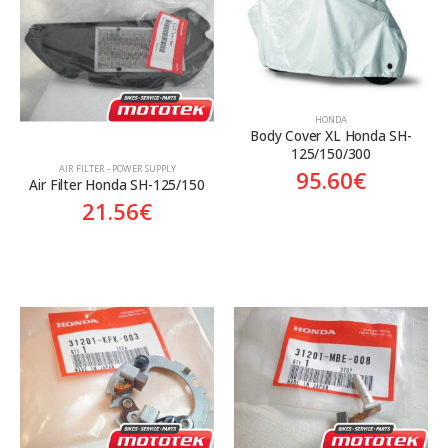
Aftermarket
Genuine
Γνήσιο
Γνήσιο
HONDA
Body Cover XL Honda SH-
125/150/300
AIR FILTER - POWER SUPPLY
95.60
€
Air Filter Honda SH-125/150
21.56
€