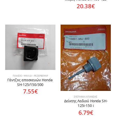
20.38
€
ΠΛΑΊΣΙΟ - ΨΑΛΊΔΙ - ΡΕΖΕΡΒΟΥΆΡ
Γάντζος αποσκευών Honda 
SH-125/150/300
7.55
€
ΣΎΣΤΗΜΑ ΛΊΠΑΝΣΗΣ
Δείκτης Λαδιού Honda SH-
125i-150 i
6.79
€