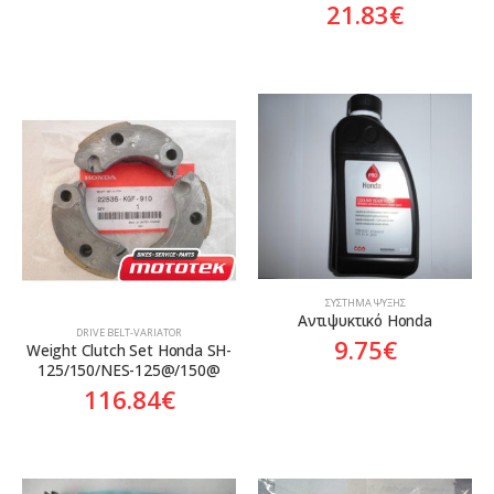
21.83
€
ΣΎΣΤΗΜΑ ΨΎΞΗΣ
Αντιψυκτικό Honda
DRIVE BELT-VARIATOR
9.75
€
Weight Clutch Set Honda SH-
125/150/NES-125@/150@
116.84
€