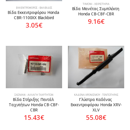
ΤΙΜΌΝΙ - ΧΕΙΡΙΣΤΉΡΙΑ
ΕΚΚΕΝΤΡΟΦΌΡΟΣ - ΒΑΛΒΊΔΕΣ
Βίδα Μανέτας Συμπλέκτη 
Βίδα Εκκεντροφόρου Honda 
Honda CB-CBF-CBR
CBR-1100XX Blackbird
9.16
€
3.05
€
ΣΑΣΜΆΝ - ΑΛΛΑΓΉ ΤΑΧΥΤΉΤΩΝ
ΚΑΔΈΝΑ ΧΡΟΝΙΣΜΟΎ - ΤΕΝΤΩΤΉΡΑΣ
Βίδα Στήριξης Πεντάλ 
Γλύστρα Καδένας 
Ταχυτήτων Honda CB-CBF-
Εκκεντροφόρου Honda XRV-
CBR
XLV
15.43
€
55.08
€