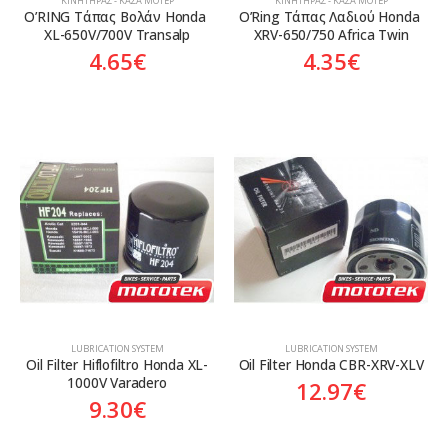
ΚΙΝΗΤΉΡΑΣ - ΚΆΣΑ ΜΟΤΈΡ
ΚΙΝΗΤΉΡΑΣ - ΚΆΣΑ ΜΟΤΈΡ
O’RING Τάπας Βολάν Honda 
O’Ring Τάπας Λαδιού Honda 
XL-650V/700V Transalp
XRV-650/750 Africa Twin
4.65
€
4.35
€
LUBRICATION SYSTEM
LUBRICATION SYSTEM
Oil Filter Hiflofiltro Honda XL-
Oil Filter Honda CBR-XRV-XLV
1000V Varadero
12.97
€
9.30
€