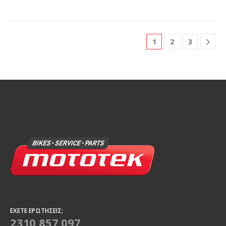
1
2
3
ΈΧΕΤΕ ΕΡΩΤΉΣΕΙΣ;
2310 857 097