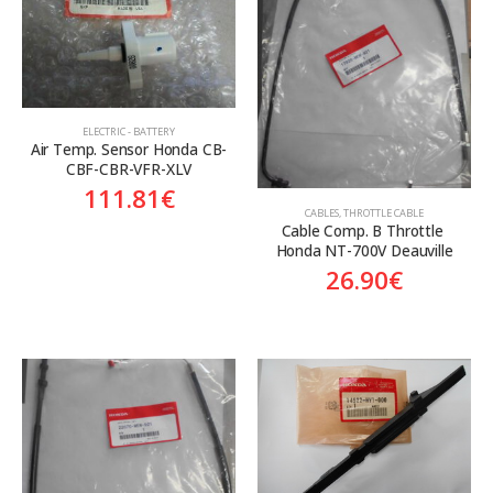
Aftermarket
Aftermarket
Genuine
Γνήσιο
Γνήσιο
ELECTRIC - BATTERY
Air Temp. Sensor Honda CB-
CBF-CBR-VFR-XLV
111.81
€
CABLES
,
THROTTLE CABLE
Cable Comp. B Throttle 
Honda NT-700V Deauville
26.90
€