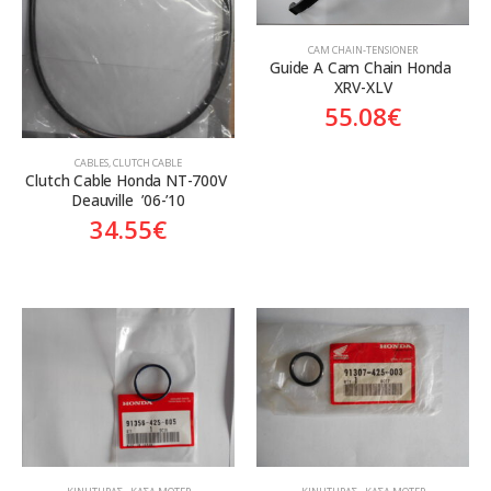
CAM CHAIN-TENSIONER
Guide A Cam Chain Honda 
XRV-XLV
55.08
€
CABLES
,
CLUTCH CABLE
Clutch Cable Honda NT-700V 
Deauville  ’06-’10
34.55
€