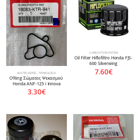
Aftermarket
Aftermarket
Genuine
Γνήσιο
Γνήσιο
LUBRICATION SYSTEM
Oil Filter Hiflofiltro Honda FJS-
600 Silverwing
7.60
€
ΦΊΛΤΡΟ ΑΈΡΟΣ - ΤΡΟΦΟΔΟΣΊΑ
O’Ring Σώματος Ψεκασμού 
Honda ANF-125 i Innova
3.30
€