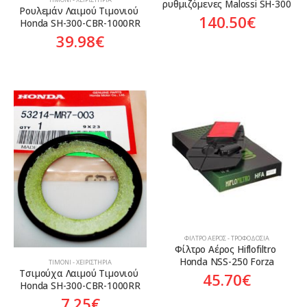
ρυθμιζόμενες Malossi SH-300
Ρουλεμάν Λαιμού Τιμονιού 
140.50
€
Honda SH-300-CBR-1000RR
39.98
€
ΦΊΛΤΡΟ ΑΈΡΟΣ - ΤΡΟΦΟΔΟΣΊΑ
Φίλτρο Αέρος Hiflofiltro 
Honda NSS-250 Forza
ΤΙΜΌΝΙ - ΧΕΙΡΙΣΤΉΡΙΑ
Τσιμούχα Λαιμού Τιμονιού 
45.70
€
Honda SH-300-CBR-1000RR
7.25
€