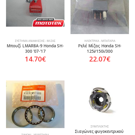
ΣΎΣΤΗΜΑ ΑΝΆΦΛΕΞΗΣ - ΜΊΖΑΣ
ΗΛΕΚΤΡΙΚΆ - ΜΠΑΤΑΡΊΑ
Μπουζί LMAR8A-9 Honda SH-
Ρελέ Μίζας Honda SH-
300 ’07-’17
125i/150i/300
14.70
€
22.07
€
ΣΥΜΠΛΈΚΤΗΣ
Σιαγώνες φυγοκεντρικού 
ΤΙΜΌΝΙ - ΧΕΙΡΙΣΤΉΡΙΑ