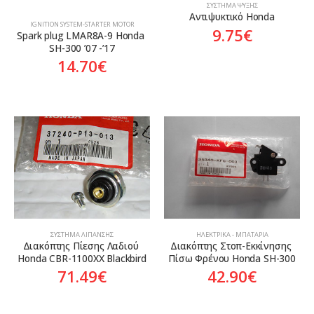
ΣΎΣΤΗΜΑ ΨΎΞΗΣ
Αντιψυκτικό Honda
ΙGNITION SYSTEM-STARTER MOTOR
9.75
€
Spark plug LMAR8A-9 Honda 
SH-300 ’07 -’17
14.70
€
ΣΎΣΤΗΜΑ ΛΊΠΑΝΣΗΣ
ΗΛΕΚΤΡΙΚΆ - ΜΠΑΤΑΡΊΑ
Διακόπτης Πίεσης Λαδιού 
Διακόπτης Στoπ-Εκκίνησης 
Honda CBR-1100XX Blackbird
Πίσω Φρένου Honda SH-300
71.49
€
42.90
€