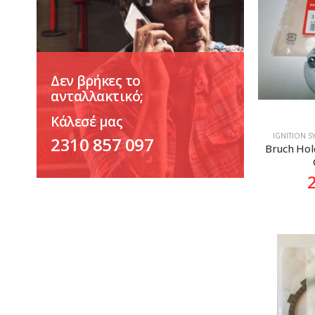
Δεν βρήκες το
ανταλλακτικό;
Κάλεσέ μας
ΙGNITION 
2310 857 097
Bruch Hol