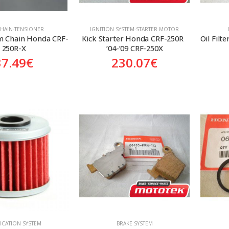
HAIN-TENSIONER
ΙGNITION SYSTEM-STARTER MOTOR
m Chain Honda CRF-
Kick Starter Honda CRF-250R  
Oil Filt
250R-X
’04-’09 CRF-250X
37.49
€
230.07
€
ICATION SYSTEM
BRAKE SYSTEM