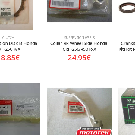
CLUTCH
SUSPENSION-WEELS
ction Disk B Honda 
Collar RR Wheel Side Honda 
Cranks
RF-250 R/X
CRF-250/450 R/X
KitHot 
18.85
€
24.95
€