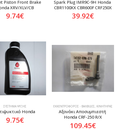
et Piston Front Brake 
Spark Plug IMR9C-9H Honda 
onda XRV/XLV/CB
CBR1100XX CBR600F CRF250X
9.74
€
39.92
€
ΣΎΣΤΗΜΑ ΨΎΞΗΣ
ΕΚΚΕΝΤΡΟΦΌΡΟΣ - ΒΑΛΒΊΔΕΣ
,
ΚΙΝΗΤΉΡΑΣ
τιψυκτικό Honda
Αξονάκι Αποσυμπιεστή 
Honda CRF-250 R/X
9.75
€
109.45
€