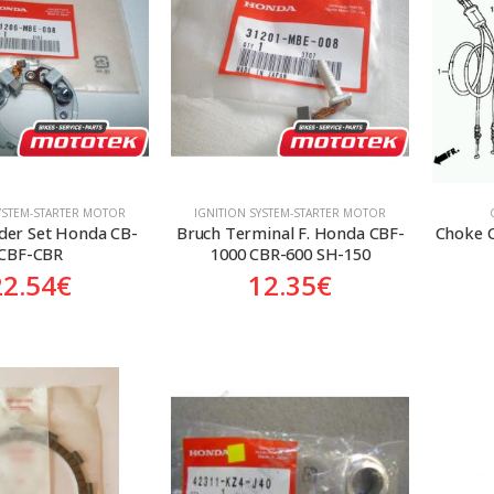
SYSTEM-STARTER MOTOR
ΙGNITION SYSTEM-STARTER MOTOR
der Set Honda CB-
Bruch Terminal F. Honda CBF-
Choke C
CBF-CBR
1000 CBR-600 SH-150
22.54
€
12.35
€