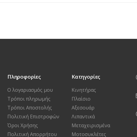
Πληροφορίες
Κατηγορίες
Ο λογαριασμός μου
Κινητήρας
Τρόποι πληρωμής
Πλαίσιο
Τρόποι Αποστολής
Αξεσουάρ
Πολιτική Επιστροφών
Λιπαντικά
Όροι Χρήσης
Μεταχειρισμένα
Πολιτική Απορρήτου
Μοτοσυκλέτες