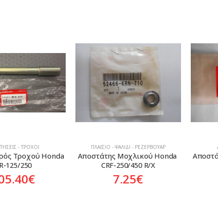
ΤΉΣΕΙΣ - ΤΡΟΧΟΊ
ΠΛΑΊΣΙΟ - ΨΑΛΊΔΙ - ΡΕΖΕΡΒΟΥΆΡ
ρός Τροχού Honda 
Αποστάτης Μοχλικού Honda 
Αποστά
R-125/250
CRF-250/450 R/X
05.40
€
7.25
€