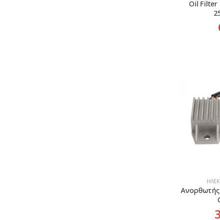
Oil Filte
2
ΗΛΕΚΤ
Ανορθωτής