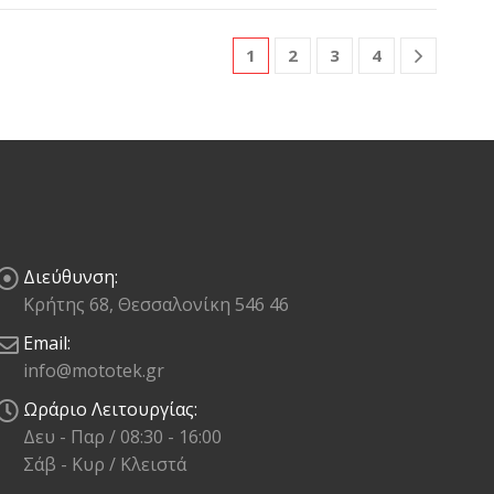
1
2
3
4
Διεύθυνση:
Κρήτης 68, Θεσσαλονίκη 546 46
Email:
info@mototek.gr
Ωράριο Λειτουργίας:
Δευ - Παρ / 08:30 - 16:00
Σάβ - Κυρ / Κλειστά