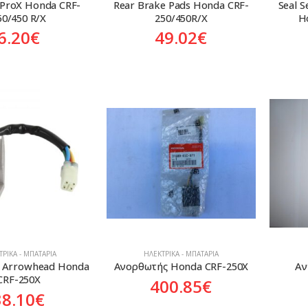
r ProX Honda CRF-
Rear Brake Pads Honda CRF-
Seal S
50/450 R/X
250/450R/X
H
6.20
€
49.02
€
ΡΙΚΆ - ΜΠΑΤΑΡΊΑ
ΗΛΕΚΤΡΙΚΆ - ΜΠΑΤΑΡΊΑ
 Arrowhead Honda 
Ανορθωτής Honda CRF-250X
Αν
CRF-250X
400.85
€
38.10
€