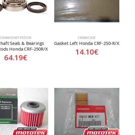
CRANKSHAFT-PISTON
CRANKCASE
haft Seals & Bearings 
Gasket Left Honda CRF-250-R/X
Rods Honda CRF-250R/X
14.10
€
64.19
€