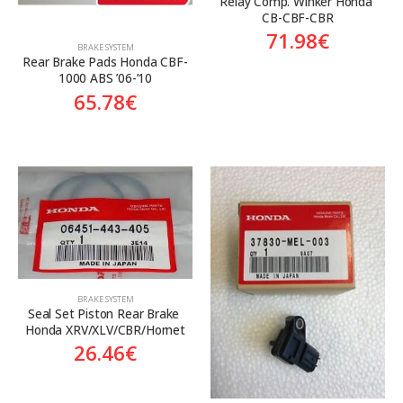
Relay Comp. Winker Honda 
CB-CBF-CBR
71.98
€
BRAKE SYSTEM
Rear Brake Pads Honda CBF-
1000 ABS ’06-’10
65.78
€
BRAKE SYSTEM
Seal Set Piston Rear Brake 
Honda XRV/XLV/CBR/Hornet
26.46
€