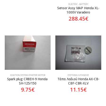
ELECTRIC - BATTERY
Sensor Assy MAP Honda XL-
1000V Varadero
288.45
€
ΙGNITION SYSTEM-STARTER MOTOR
ΣΎΣΤΗΜΑ ΛΊΠΑΝΣΗΣ
Spark plug CR8EH-9 Honda 
Tάπα Λαδιού Honda AX-CB-
SH-125/150
CBF-CBR-XLV
9.75
€
11.15
€