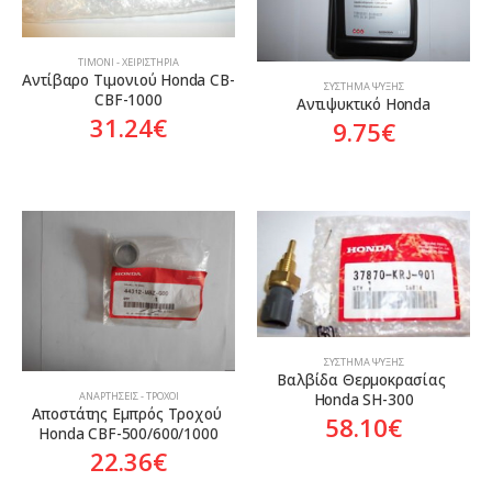
ΤΙΜΌΝΙ - ΧΕΙΡΙΣΤΉΡΙΑ
Αντίβαρο Τιμονιού Honda CB-
ΣΎΣΤΗΜΑ ΨΎΞΗΣ
CBF-1000
Αντιψυκτικό Honda
31.24
€
9.75
€
ΣΎΣΤΗΜΑ ΨΎΞΗΣ
Βαλβίδα Θερμοκρασίας 
Honda SH-300
ΑΝΑΡΤΉΣΕΙΣ - ΤΡΟΧΟΊ
Αποστάτης Εμπρός Τροχού 
58.10
€
Honda CBF-500/600/1000
22.36
€