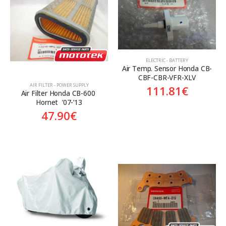
Aftermarket
Aftermarket
Genuine
Γνήσιο
Γνήσιο
ELECTRIC - BATTERY
Air Temp. Sensor Honda CB-
CBF-CBR-VFR-XLV
AIR FILTER - POWER SUPPLY
111.81
€
Air Filter Honda CB-600 
Hornet  ’07-’13
47.90
€