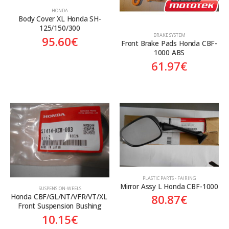
HONDA
Body Cover XL Honda SH-
125/150/300
BRAKE SYSTEM
95.60
€
Front Brake Pads Honda CBF-
1000 ABS
61.97
€
PLASTIC PARTS - FAIRING
Mirror Assy L Honda CBF-1000
SUSPENSION-WEELS
80.87
€
Honda CBF/GL/NT/VFR/VT/XL 
Front Suspension Bushing
10.15
€