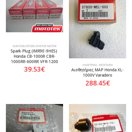
ΙGNITION SYSTEM-STARTER MOTOR
Spark Plug (IMR9E-9HES) 
Honda CB-1000R CBR-
1000RR-600RR VFR-1200
ΗΛΕΚΤΡΙΚΆ - ΜΠΑΤΑΡΊΑ
39.53
€
Αισθητήρας MAP Honda XL-
1000V Varadero
288.45
€