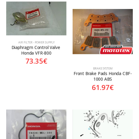
AIR FILTER - POWER SUPPLY
Diaphragm Control Valve 
Honda VFR-800
73.35
€
BRAKE SYSTEM
Front Brake Pads Honda CBF-
1000 ABS
61.97
€