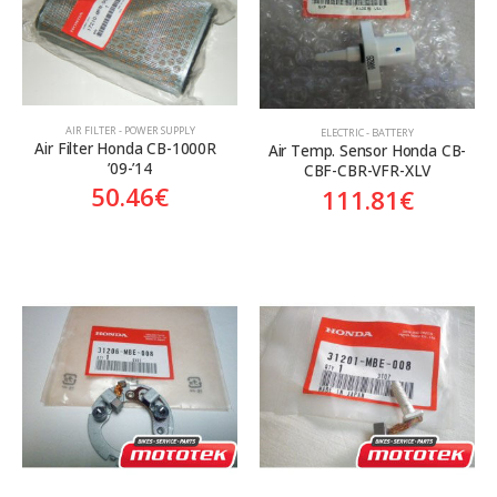
Aftermarket
Aftermarket
Genuine
Γνήσιο
Γνήσιο
AIR FILTER - POWER SUPPLY
ELECTRIC - BATTERY
Air Filter Honda CB-1000R  
Air Temp. Sensor Honda CB-
’09-’14
CBF-CBR-VFR-XLV
50.46
€
111.81
€