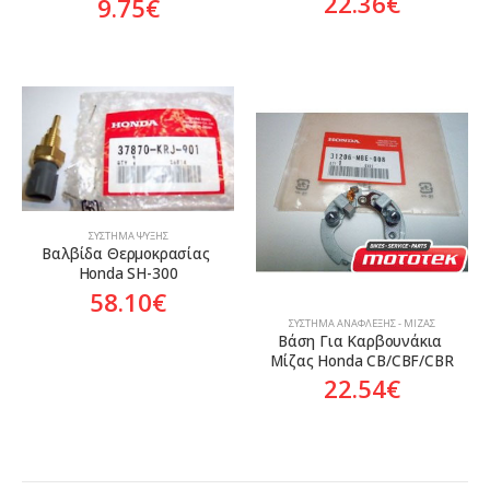
22.36
€
9.75
€
ΣΎΣΤΗΜΑ ΨΎΞΗΣ
Βαλβίδα Θερμοκρασίας 
Honda SH-300
58.10
€
ΣΎΣΤΗΜΑ ΑΝΆΦΛΕΞΗΣ - ΜΊΖΑΣ
Βάση Για Καρβουνάκια 
Μίζας Honda CB/CBF/CBR
22.54
€