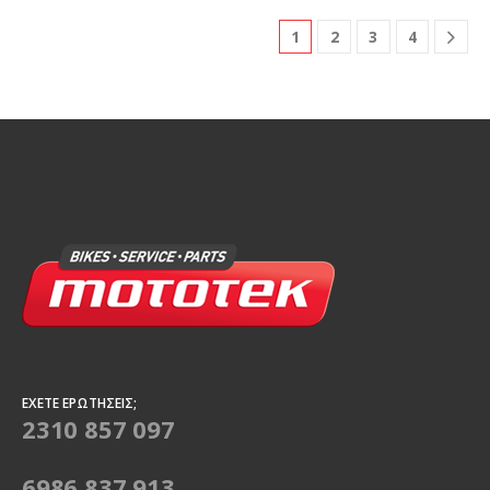
1
2
3
4
ΈΧΕΤΕ ΕΡΩΤΉΣΕΙΣ;
2310 857 097
6986 837 913