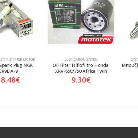
SYSTEM-STARTER MOTOR
LUBRICATION SYSTEM
ΣΎΣ
 Spark Plug NGK 
Oil Filter Hiflofiltro Honda 
Μπουζί
CR9EIA-9
XRV-650/750 Africa Twin
18.48
€
9.30
€