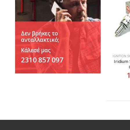
Δεν βρήκες το
ανταλλακτικό;
Κάλεσέ μας
ΙGNITION 
2310 857 097
Iridium