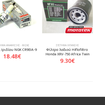
ΤΗΜΑ ΑΝΆΦΛΕΞΗΣ - ΜΊΖΑΣ
ΣΎΣΤΗΜΑ ΛΊΠΑΝΣΗΣ
 Ιριδίου NGK CR9EIA-9
Φίλτρο λαδιού Hiflofiltro 
Honda XRV-750 Africa Twin
18.48
€
9.30
€