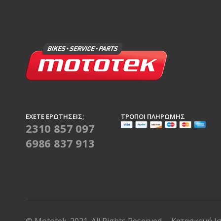
ΈΧΕΤΕ ΕΡΩΤΉΣΕΙΣ;
ΤΡΌΠΟΙ ΠΛΗΡΩΜΉΣ
2310 857 097
6986 837 913
© Mototek. 2021. All Rights Reserved
Κατασκευή Ι