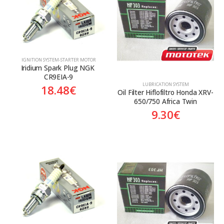
Κατηγορίες
Προϊόν Προέλευση
ΙGNITION SYSTEM-STARTER MOTOR
Aftermarket
Aftermarket
Iridium Spark Plug NGK 
CR9EIA-9
LUBRICATION SYSTEM
18.48
€
Oil Filter Hiflofiltro Honda XRV-
650/750 Africa Twin
9.30
€