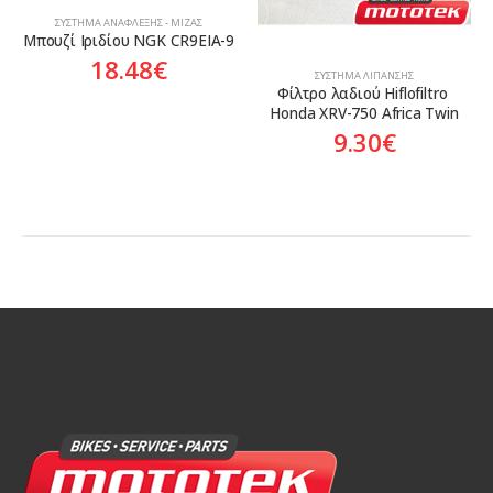
ΣΎΣΤΗΜΑ ΑΝΆΦΛΕΞΗΣ - ΜΊΖΑΣ
Μπουζί Ιριδίου NGK CR9EIA-9
18.48
€
ΣΎΣΤΗΜΑ ΛΊΠΑΝΣΗΣ
Φίλτρο λαδιού Hiflofiltro 
Honda XRV-750 Africa Twin
9.30
€