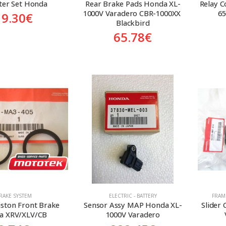
ilter Set Honda
Rear Brake Pads Honda XL-
Relay C
1000V Varadero CBR-1000XX 
65
19.30
€
Blackbird
65.78
€
RAKE SYSTEM
ELECTRIC - BATTERY
FRAM
iston Front Brake 
Sensor Assy MAP Honda XL-
Slider
a XRV/XLV/CB
1000V Varadero