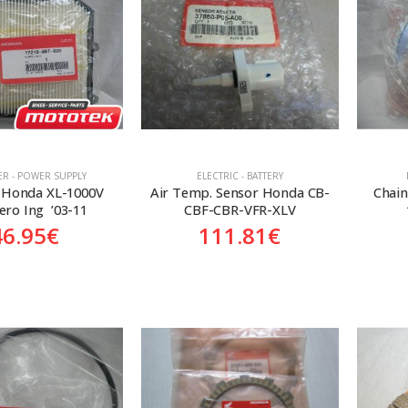
TER - POWER SUPPLY
ELECTRIC - BATTERY
r Honda XL-1000V 
Air Temp. Sensor Honda CB-
Chain
ro Ing  ’03-11
CBF-CBR-VFR-XLV
46.95
€
111.81
€