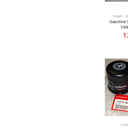
FRAME - S
Gasoline
100
1
LUBR