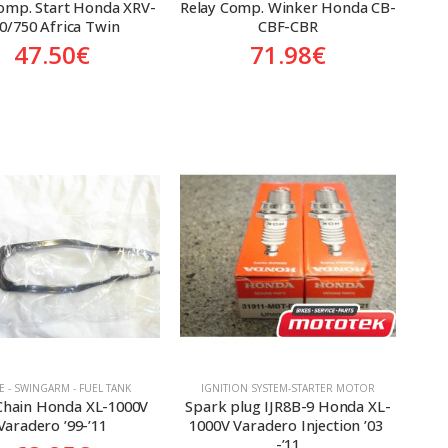
omp. Start Honda XRV-
Relay Comp. Winker Honda CB-
0/750 Africa Twin
CBF-CBR
47.50
€
71.98
€
E - SWINGARM - FUEL TANK
ΙGNITION SYSTEM-STARTER MOTOR
 Chain Honda XL-1000V 
Spark plug IJR8B-9 Honda XL-
Varadero ’99-’11
1000V Varadero Injection ’03 
-’11