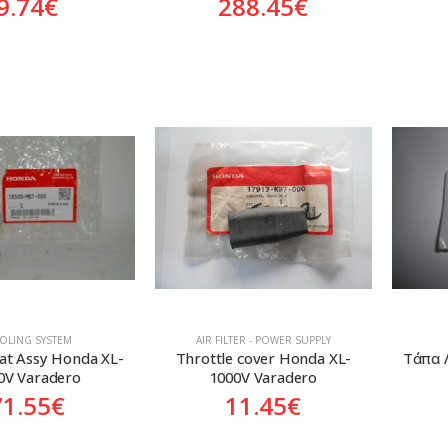
9.74
€
288.45
€
OLING SYSTEM
AIR FILTER - POWER SUPPLY
at Assy Honda XL-
Throttle cover Honda XL-
Tάπα 
0V Varadero
1000V Varadero
71.55
€
11.45
€