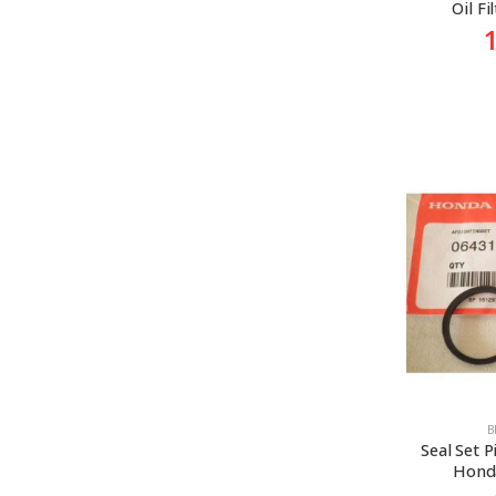
Oil F
B
Seal Set P
Hond