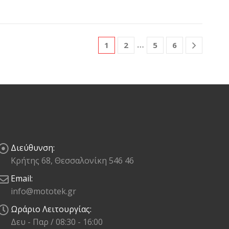
…
1
2
5
6
Διεύθυνση:
Κρήτης 68, Θεσσαλονίκη 546 46
Email:
info@mototek.gr
Ωράριο Λειτουργίας:
Δευ - Παρ / 08:30 - 16:00