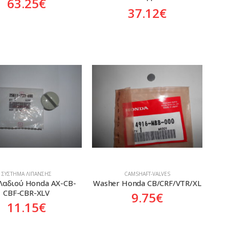
63.25
€
37.12
€
ΣΎΣΤΗΜΑ ΛΊΠΑΝΣΗΣ
CAMSHAFT-VALVES
Λαδιού Honda AX-CB-
Washer Honda CB/CRF/VTR/XL
CBF-CBR-XLV
9.75
€
11.15
€