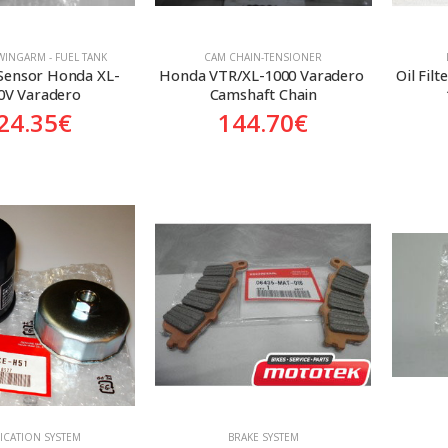
WINGARM - FUEL TANK
CAM CHAIN-TENSIONER
 Sensor Honda XL-
Honda VTR/XL-1000 Varadero 
Oil Filt
0V Varadero
Camshaft Chain
24.35
€
144.70
€
ICATION SYSTEM
BRAKE SYSTEM