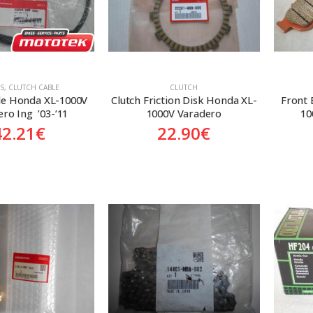
S
,
CLUTCH CABLE
CLUTCH
le Honda XL-1000V 
Clutch Friction Disk Honda XL-
Front 
ro Ing  ’03-’11
1000V Varadero
10
42.21
€
22.90
€