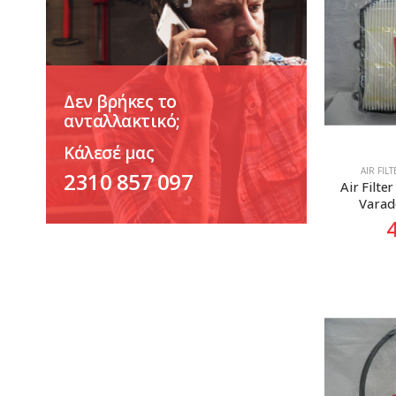
Δεν βρήκες το
ανταλλακτικό;
Κάλεσέ μας
AIR FIL
2310 857 097
Air Filte
Varade