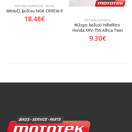
ΣΎΣΤΗΜΑ ΑΝΆΦΛΕΞΗΣ - ΜΊΖΑΣ
Μπουζί Ιριδίου NGK CR9EIA-9
18.48
€
ΣΎΣΤΗΜΑ ΛΊΠΑΝΣΗΣ
Φίλτρο λαδιού Hiflofiltro 
Honda XRV-750 Africa Twin
9.30
€