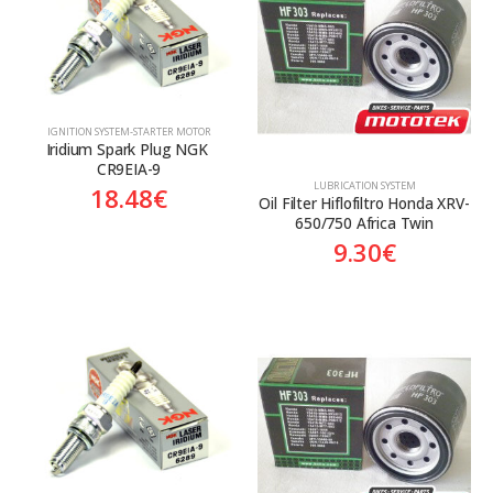
Aftermarket
Aftermarket
ΙGNITION SYSTEM-STARTER MOTOR
Iridium Spark Plug NGK 
CR9EIA-9
LUBRICATION SYSTEM
18.48
€
Oil Filter Hiflofiltro Honda XRV-
650/750 Africa Twin
9.30
€