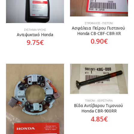
ΣΤΡΌΦΑΛΟΣ - ΠΙΣΤΌΝΙ
Ασφάλεια Πείρου Πιστονού 
ΣΎΣΤΗΜΑ ΨΎΞΗΣ
Honda CB-CBF-CBR-XR
Αντιψυκτικό Honda
0.90
€
9.75
€
ΤΙΜΌΝΙ - ΧΕΙΡΙΣΤΉΡΙΑ
Βίδα Αντίβαρου Τιμονιού 
Honda CBR-900RR
4.85
€