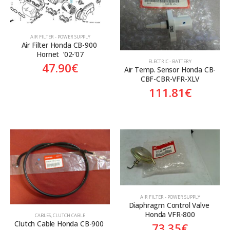
Aftermarket
Aftermarket
Genuine
Γνήσιο
Γνήσιο
AIR FILTER - POWER SUPPLY
Air Filter Honda CB-900 
Hornet  ’02-’07
ELECTRIC - BATTERY
47.90
€
Air Temp. Sensor Honda CB-
CBF-CBR-VFR-XLV
111.81
€
AIR FILTER - POWER SUPPLY
Diaphragm Control Valve 
Honda VFR-800
CABLES
,
CLUTCH CABLE
Clutch Cable Honda CB-900 
73.35
€