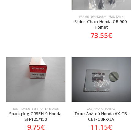
FRAME - SWINGARM - FUEL TANK
Slider, Chain Honda CB-900 
Hornet
73.55
€
ΙGNITION SYSTEM-STARTER MOTOR
ΣΎΣΤΗΜΑ ΛΊΠΑΝΣΗΣ
Spark plug CR8EH-9 Honda 
Tάπα Λαδιού Honda AX-CB-
SH-125/150
CBF-CBR-XLV
9.75
€
11.15
€