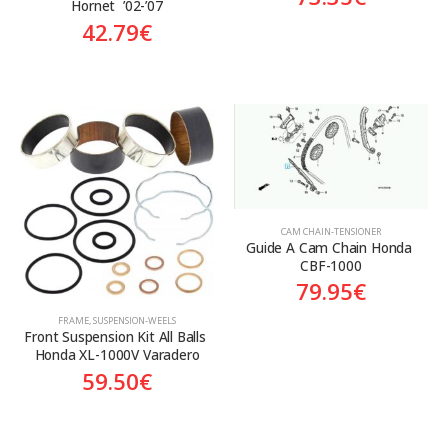
Hornet  ’02-’07
42.79
€
CAM CHAIN-TENSIONER
Guide A Cam Chain Honda 
CBF-1000
79.95
€
FRAME
,
SUSPENSION-WEELS
Front Suspension Kit All Balls 
Honda XL-1000V Varadero
59.50
€