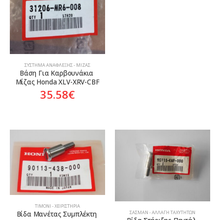
ΣΎΣΤΗΜΑ ΑΝΆΦΛΕΞΗΣ - ΜΊΖΑΣ
Βάση Για Καρβουνάκια 
Μίζας Honda XLV-XRV-CBF
35.58
€
ΤΙΜΌΝΙ - ΧΕΙΡΙΣΤΉΡΙΑ
ΣΑΣΜΆΝ - ΑΛΛΑΓΉ ΤΑΧΥΤΉΤΩΝ
Βίδα Μανέτας Συμπλέκτη 