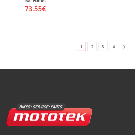
900 Hornet
73.55
€
1
2
3
4