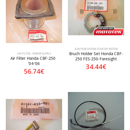
Aftermarket
Aftermarket
Genuine
Γνήσιο
ΙGNITION SYSTEM-STARTER MOTOR
Bruch Holder Set Honda CBF-
AIR FILTER - POWER SUPPLY
Air Filter Honda CBF-250  
250 FES-250-Foresight
’04-’06
34.44
€
56.74
€