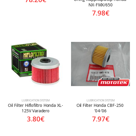
NX-FMX/650
7.98
€
LUBRICATION SYSTEM
LUBRICATION SYSTEM
Oil Filter Hiflofiltro Honda XL-
Oil Filter Honda CBF-250 
125V Varadero
’04-’06
3.80
€
7.97
€