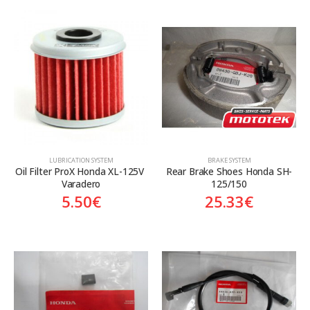
LUBRICATION SYSTEM
BRAKE SYSTEM
Oil Filter ProX Honda XL-125V 
Rear Brake Shoes Honda SH-
Varadero
125/150
5.50
€
25.33
€