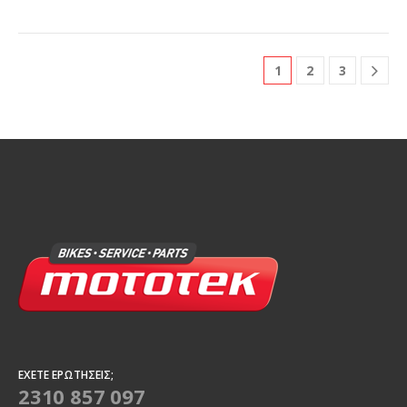
1
2
3
ΈΧΕΤΕ ΕΡΩΤΉΣΕΙΣ;
2310 857 097