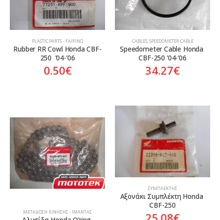
PLASTIC PARTS - FAIRING
CABLES
,
SPEEDOMETER CABLE
Rubber RR Cowl Honda CBF-
Speedometer Cable Honda 
250  ’04-’06
CBF-250 ’04-’06
0.50
€
34.27
€
ΣΥΜΠΛΈΚΤΗΣ
Αξονάκι Συμπλέκτη Honda 
CBF-250
ΜΕΤΆΔΟΣΗ ΚΊΝΗΣΗΣ - ΙΜΆΝΤΑΣ
25.08
€
Αλυσίδα Honda O’ring 