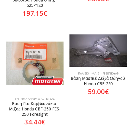
525×120
197.15
€
ΠΛΑΊΣΙΟ - ΨΑΛΊΔΙ - ΡΕΖΕΡΒΟΥΆΡ
Βάση Μασπιέ Δεξιά Οδηγού 
Honda CBF-250
59.00
€
ΣΎΣΤΗΜΑ ΑΝΆΦΛΕΞΗΣ - ΜΊΖΑΣ
Βάση Για Καρβουνάκια 
Μίζας Honda CBF-250 FES-
250 Foresight
34.44
€