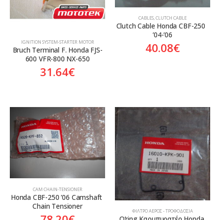
CABLES
,
CLUTCH CABLE
Clutch Cable Honda CBF-250  
’04-’06
ΙGNITION SYSTEM-STARTER MOTOR
40.08
€
Bruch Terminal F. Honda FJS-
600 VFR-800 NX-650
31.64
€
CAM CHAIN-TENSIONER
Honda CBF-250 ’06 Camshaft 
Chain Tensioner
ΦΊΛΤΡΟ ΑΈΡΟΣ - ΤΡΟΦΟΔΟΣΊΑ
78.20
€
O’ring Καρμπυρατέρ Honda 