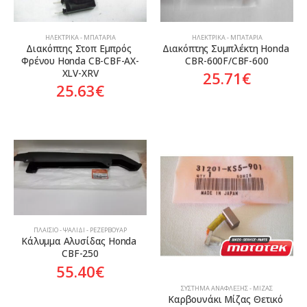
ΗΛΕΚΤΡΙΚΆ - ΜΠΑΤΑΡΊΑ
ΗΛΕΚΤΡΙΚΆ - ΜΠΑΤΑΡΊΑ
Διακόπτης Στoπ Εμπρός 
Διακόπτης Συμπλέκτη Honda 
Φρένου Honda CB-CBF-AX-
CBR-600F/CBF-600
XLV-XRV
25.71
€
25.63
€
ΠΛΑΊΣΙΟ - ΨΑΛΊΔΙ - ΡΕΖΕΡΒΟΥΆΡ
Κάλυμμα Αλυσίδας Honda 
CBF-250
55.40
€
ΣΎΣΤΗΜΑ ΑΝΆΦΛΕΞΗΣ - ΜΊΖΑΣ
Καρβουνάκι Μίζας Θετικό 