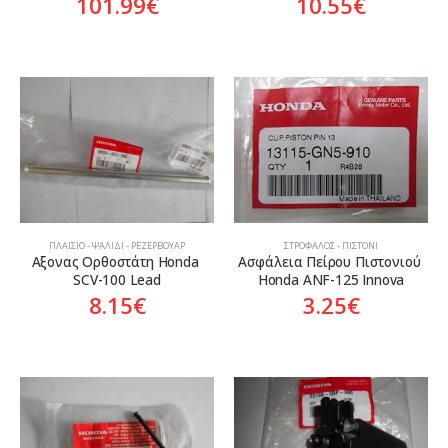
101.99
€
10.55
€
ΣΤΡΌΦΑΛΟΣ - ΠΙΣΤΌΝΙ
ΠΛΑΊΣΙΟ - ΨΑΛΊΔΙ - ΡΕΖΕΡΒΟΥΆΡ
Ασφάλεια Πείρου Πιστονιού 
Αξονας Ορθοστάτη Honda 
Honda ANF-125 Innova
SCV-100 Lead
3.25
€
8.15
€