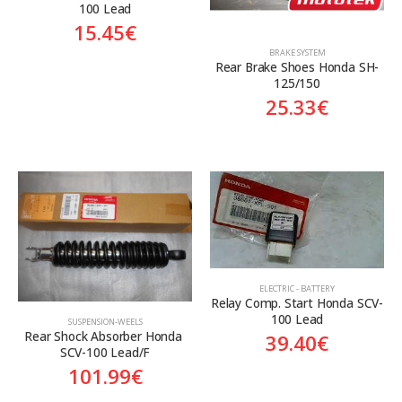
100 Lead
15.45
€
BRAKE SYSTEM
Rear Brake Shoes Honda SH-
125/150
25.33
€
ELECTRIC - BATTERY
Relay Comp. Start Honda SCV-
100 Lead
SUSPENSION-WEELS
Rear Shock Absorber Honda 
39.40
€
SCV-100 Lead/F
101.99
€