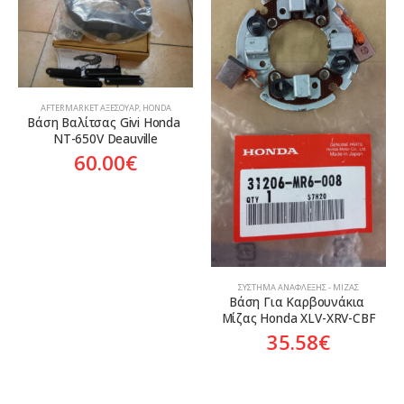
AFTERMARKET ΑΞΕΣΟΥΆΡ
,
HONDA
Βάση Βαλίτσας Givi Honda 
NT-650V Deauville
60.00
€
ΣΎΣΤΗΜΑ ΑΝΆΦΛΕΞΗΣ - ΜΊΖΑΣ
Βάση Για Καρβουνάκια 
Μίζας Honda XLV-XRV-CBF
35.58
€