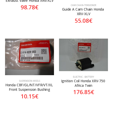
Exhaust Valve Honda XRV/XLV
98.78
€
CAM CHAIN-TENSIONER
Guide A Cam Chain Honda 
XRV-XLV
55.08
€
ELECTRIC - BATTERY
Ignition Coil Honda XRV-750 
SUSPENSION-WEELS
Honda CBF/GL/NT/VFR/VT/XL 
Africa Twin
Front Suspension Bushing
176.85
€
10.15
€