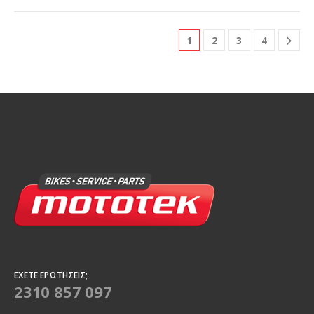
1
2
3
4
ΈΧΕΤΕ ΕΡΩΤΉΣΕΙΣ;
2310 857 097