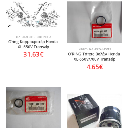
ΦΊΛΤΡΟ ΑΈΡΟΣ - ΤΡΟΦΟΔΟΣΊΑ
O’ring Καρμπυρατέρ Honda 
XL-650V Transalp
ΚΙΝΗΤΉΡΑΣ - ΚΆΣΑ ΜΟΤΈΡ
31.63
€
O’RING Τάπας Βολάν Honda 
XL-650V/700V Transalp
4.65
€