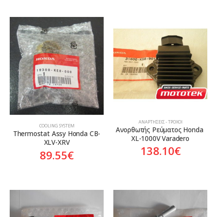
ΑΝΑΡΤΉΣΕΙΣ - ΤΡΟΧΟΊ
COOLING SYSTEM
Ανορθωτής Ρεύματος Honda 
Thermostat Assy Honda CB-
XL-1000V Varadero
XLV-XRV
138.10
€
89.55
€