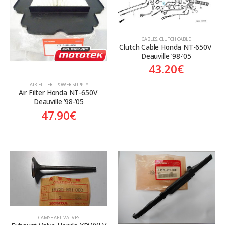
Aftermarket
Aftermarket
Genuine
Γνήσιο
CABLES
,
CLUTCH CABLE
Clutch Cable Honda NT-650V 
Deauville ’98-’05
43.20
€
AIR FILTER - POWER SUPPLY
Air Filter Honda NT-650V 
Deauville ’98-’05
47.90
€
CAMSHAFT-VALVES