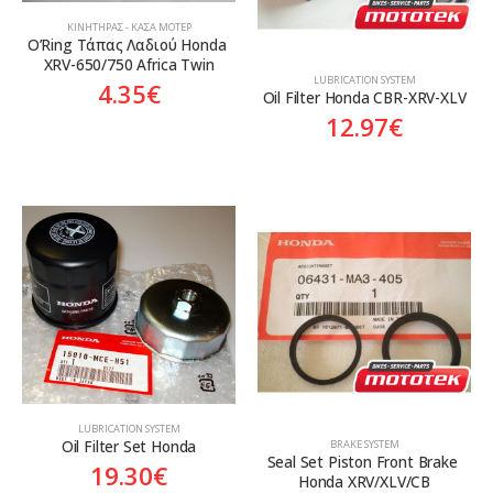
ΚΙΝΗΤΉΡΑΣ - ΚΆΣΑ ΜΟΤΈΡ
O’Ring Τάπας Λαδιού Honda 
XRV-650/750 Africa Twin
LUBRICATION SYSTEM
4.35
€
Oil Filter Honda CBR-XRV-XLV
12.97
€
LUBRICATION SYSTEM
Oil Filter Set Honda
BRAKE SYSTEM
Seal Set Piston Front Brake 
19.30
€
Honda XRV/XLV/CB