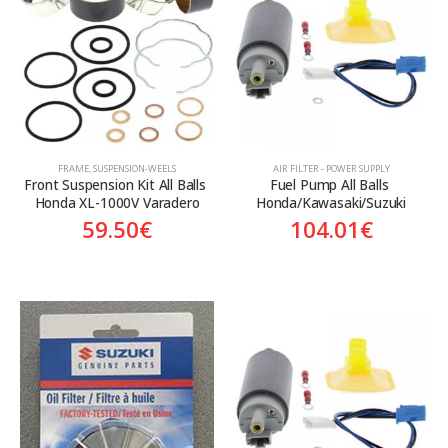
Aftermarket
Aftermarket
Genuine
Γνήσιο
FRAME
,
SUSPENSION-WEELS
AIR FILTER - POWER SUPPLY
Front Suspension Kit All Balls 
Fuel Pump All Balls 
Honda XL-1000V Varadero
Honda/Kawasaki/Suzuki
59.50
€
104.01
€