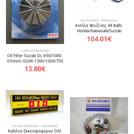
ΦΊΛΤΡΟ ΑΈΡΟΣ - ΤΡΟΦΟΔΟΣΊΑ
Αντλία Βενζίνης All Balls 
Honda/Kawasaki/Suzuki
104.01
€
LUBRICATION SYSTEM
Oil Filter Suzuki DL-650/1000 
V’Strom GSXR-1300/1000/750
13.80
€
ΚΑΔΈΝΑ ΧΡΟΝΙΣΜΟΎ - ΤΕΝΤΩΤΉΡΑΣ
Καδένα Εκκεντροφόρου DID 