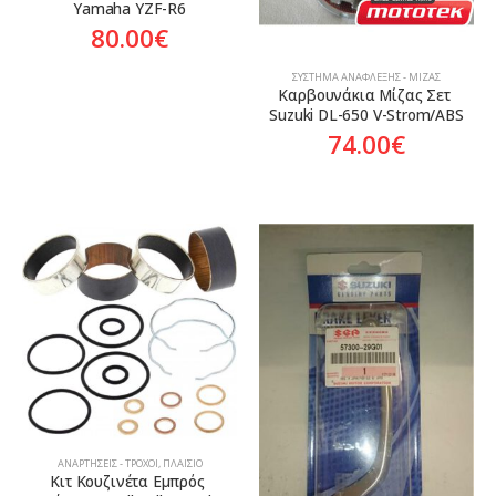
Yamaha YZF-R6
80.00
€
ΣΎΣΤΗΜΑ ΑΝΆΦΛΕΞΗΣ - ΜΊΖΑΣ
Καρβουνάκια Μίζας Σετ 
Suzuki DL-650 V-Strom/ABS
74.00
€
ΑΝΑΡΤΉΣΕΙΣ - ΤΡΟΧΟΊ
,
ΠΛΑΊΣΙΟ
Κιτ Κουζινέτα Εμπρός 