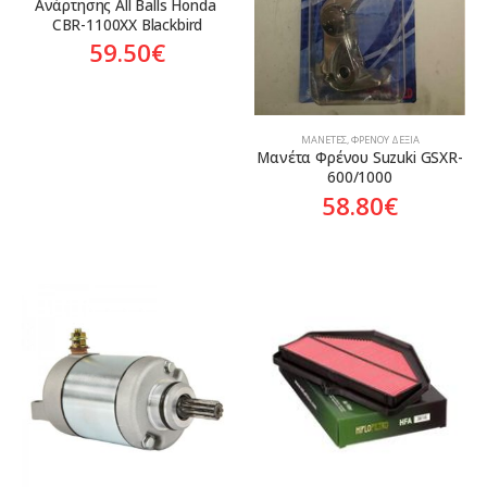
Ανάρτησης All Balls Honda 
CBR-1100XX Blackbird
59.50
€
ΜΑΝΈΤΕΣ
,
ΦΡΈΝΟΥ ΔΕΞΙΆ
Μανέτα Φρένου Suzuki GSXR-
600/1000
58.80
€