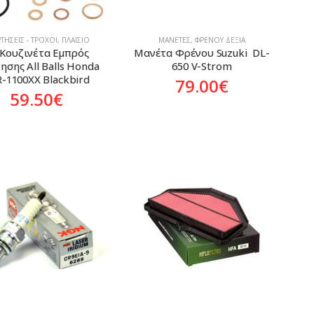
ΤΉΣΕΙΣ - ΤΡΟΧΟΊ
,
ΠΛΑΊΣΙΟ
ΜΑΝΈΤΕΣ
,
ΦΡΈΝΟΥ ΔΕΞΙΆ
 Κουζινέτα Εμπρός 
Μανέτα Φρένου Suzuki  DL-
ησης All Balls Honda 
650 V-Strom
-1100XX Blackbird
79.00
€
59.50
€