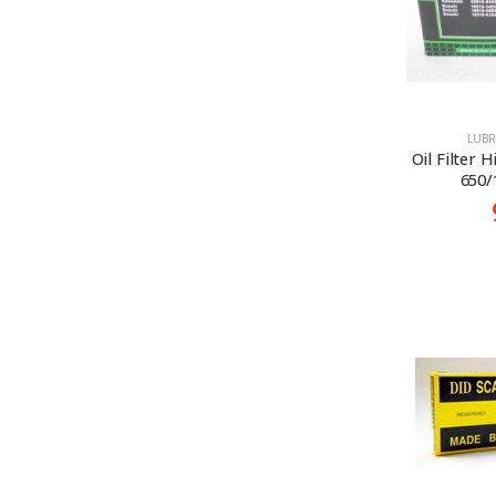
LUBR
Oil Filter H
650/