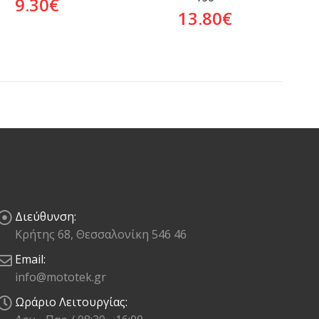
9.30
€
13.80
€
Διεύθυνση:
Κρήτης 68, Θεσσαλονίκη 546 46
Email:
info@mototek.gr
Ωράριο Λειτουργίας: