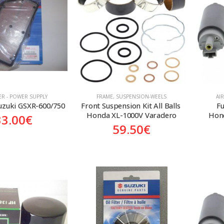
TER - POWER SUPPLY
FRAME
,
SUSPENSION-WEELS
AI
Suzuki GSXR-600/750
Front Suspension Kit All Balls 
Fu
Honda XL-1000V Varadero
Hon
33.00
€
59.50
€