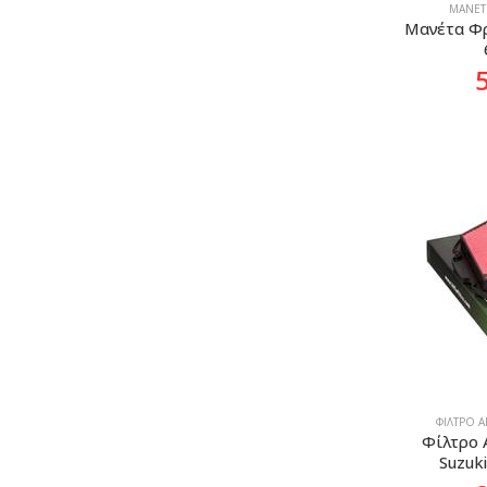
ΜΑΝΈΤ
Μανέτα Φρ
ΦΊΛΤΡΟ 
Φίλτρο Α
Suzuk