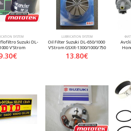
ICATION SYSTEM
LUBRICATION SYSTEM
ΦΊΛ
iflofiltro Suzuki DL-
Oil Filter Suzuki DL-650/1000 
Αντλί
1000 V’Strom
V’Strom GSXR-1300/1000/750
Hon
9.30
€
13.80
€