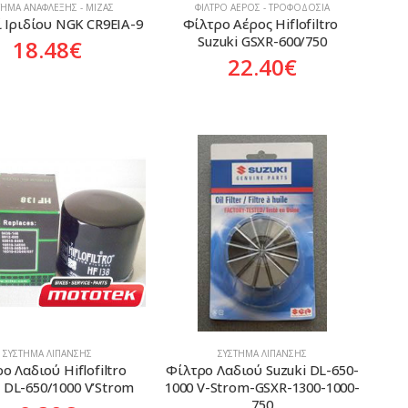
ΤΗΜΑ ΑΝΆΦΛΕΞΗΣ - ΜΊΖΑΣ
ΦΊΛΤΡΟ ΑΈΡΟΣ - ΤΡΟΦΟΔΟΣΊΑ
 Ιριδίου NGK CR9EIA-9
Φίλτρο Αέρος Hiflofiltro 
Suzuki GSXR-600/750
18.48
€
22.40
€
ΣΎΣΤΗΜΑ ΛΊΠΑΝΣΗΣ
ΣΎΣΤΗΜΑ ΛΊΠΑΝΣΗΣ
ο Λαδιού Hiflofiltro 
Φίλτρο Λαδιού Suzuki DL-650-
i DL-650/1000 V’Strom
1000 V-Strom-GSXR-1300-1000-
750