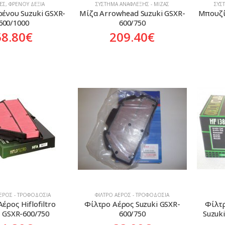
ΕΣ
,
ΦΡΈΝΟΥ ΔΕΞΙΆ
ΣΎΣΤΗΜΑ ΑΝΆΦΛΕΞΗΣ - ΜΊΖΑΣ
ΣΎΣ
ένου Suzuki GSXR-
Μίζα Arrowhead Suzuki GSXR-
Μπουζί
600/1000
600/750
58.80
€
209.40
€
ΑΈΡΟΣ - ΤΡΟΦΟΔΟΣΊΑ
ΦΊΛΤΡΟ ΑΈΡΟΣ - ΤΡΟΦΟΔΟΣΊΑ
έρος Hiflofiltro 
Φίλτρο Αέρος Suzuki GSXR-
Φίλτρ
i GSXR-600/750
600/750
Suzuk