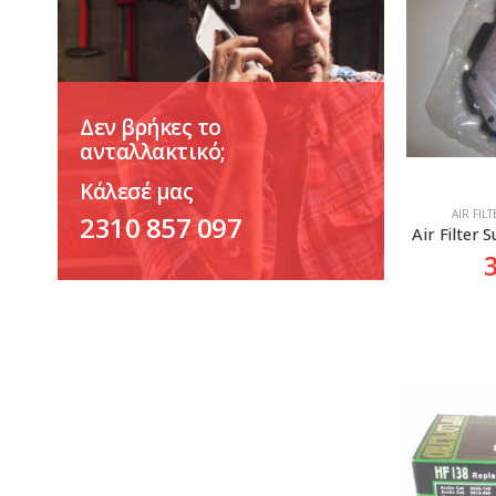
Δεν βρήκες το
ανταλλακτικό;
Κάλεσέ μας
AIR FIL
2310 857 097
Air Filter 