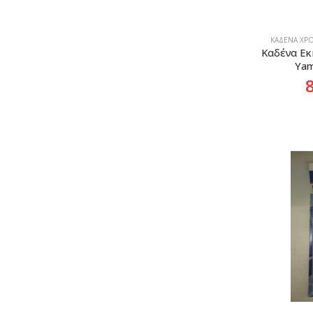
ΚΑΔΈΝΑ ΧΡΟ
Καδένα Εκ
Yam