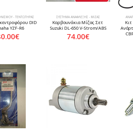
ΝΙΣΜΟΎ - ΤΕΝΤΩΤΉΡΑΣ
ΣΎΣΤΗΜΑ ΑΝΆΦΛΕΞΗΣ - ΜΊΖΑΣ
ΑΝΑΡ
κεντροφόρου DID 
Καρβουνάκια Μίζας Σετ 
Κιτ
aha YZF-R6
Suzuki DL-650 V-Strom/ABS
Ανάρτ
CBR
80.00
€
74.00
€