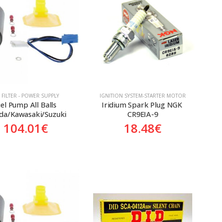
R FILTER - POWER SUPPLY
ΙGNITION SYSTEM-STARTER MOTOR
el Pump All Balls 
Iridium Spark Plug NGK 
da/Kawasaki/Suzuki
CR9EIA-9
104.01
€
18.48
€