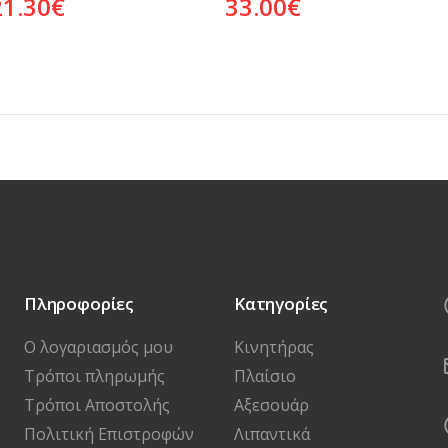
21.30
€
33.00
€
Πληροφορίες
Κατηγορίες
Ο λογαριασμός μου
Κινητήρας
Τρόποι πληρωμής
Πλαίσιο
Τρόποι Αποστολής
Αξεσουάρ
Πολιτική Επιστροφών
Λιπαντικά