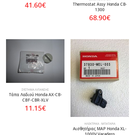
41.60
€
Thermostat Assy Honda CB-
1300
68.90
€
ΣΎΣΤΗΜΑ ΛΊΠΑΝΣΗΣ
Tάπα Λαδιού Honda AX-CB-
CBF-CBR-XLV
11.15
€
ΗΛΕΚΤΡΙΚΆ - ΜΠΑΤΑΡΊΑ
Αισθητήρας MAP Honda XL-
1000V Varadero