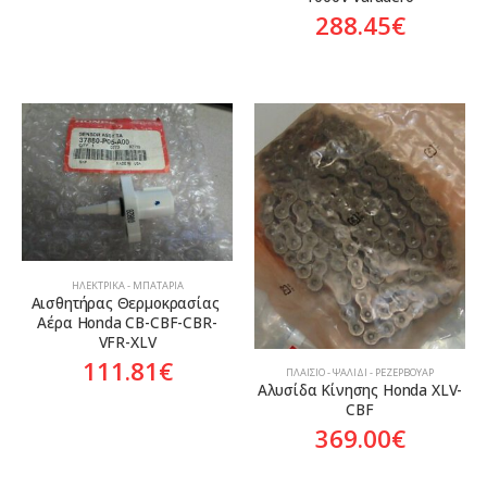
288.45
€
ΗΛΕΚΤΡΙΚΆ - ΜΠΑΤΑΡΊΑ
Αισθητήρας Θερμοκρασίας 
Αέρα Honda CB-CBF-CBR-
VFR-XLV
111.81
€
ΠΛΑΊΣΙΟ - ΨΑΛΊΔΙ - ΡΕΖΕΡΒΟΥΆΡ
Αλυσίδα Κίνησης Honda XLV-
CBF
369.00
€