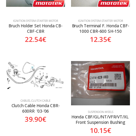
ΙGNITION SYSTEM-STARTER MOTOR
ΙGNITION SYSTEM-STARTER MOTOR
Bruch Holder Set Honda CB-
Bruch Terminal F. Honda CBF-
CBF-CBR
1000 CBR-600 SH-150
22.54
€
12.35
€
CABLES
,
CLUTCH CABLE
Clutch Cable Honda CBR-
600RR  ’03-’06
SUSPENSION-WEELS
Honda CBF/GL/NT/VFR/VT/XL 
39.90
€
Front Suspension Bushing
10.15
€