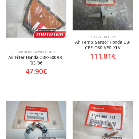
Aftermarket
Aftermarket
Genuine
Γνήσιο
ELECTRIC - BATTERY
Air Temp. Sensor Honda CB-
CBF-CBR-VFR-XLV
AIR FILTER - POWER SUPPLY
111.81
€
Air Filter Honda CBR-600RR  
’03-’06
47.90
€