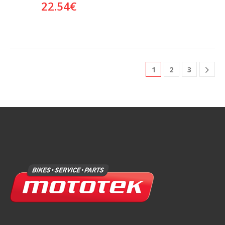
22.54
€
1
2
3