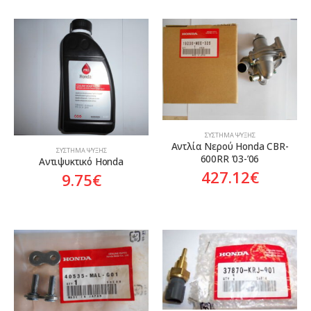
ΣΎΣΤΗΜΑ ΨΎΞΗΣ
Αντλία Νερού Honda CBR-
ΣΎΣΤΗΜΑ ΨΎΞΗΣ
600RR ’03-’06
Αντιψυκτικό Honda
427.12
€
9.75
€