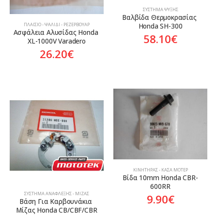
ΣΎΣΤΗΜΑ ΨΎΞΗΣ
Βαλβίδα Θερμοκρασίας 
Honda SH-300
ΠΛΑΊΣΙΟ - ΨΑΛΊΔΙ - ΡΕΖΕΡΒΟΥΆΡ
Ασφάλεια Αλυσίδας Honda 
58.10
€
XL-1000V Varadero
26.20
€
ΚΙΝΗΤΉΡΑΣ - ΚΆΣΑ ΜΟΤΈΡ
Βίδα 10mm Honda CBR-
600RR
ΣΎΣΤΗΜΑ ΑΝΆΦΛΕΞΗΣ - ΜΊΖΑΣ
9.90
€
Βάση Για Καρβουνάκια 
Μίζας Honda CB/CBF/CBR