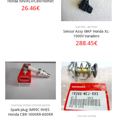
Honda XRV/XLV/CBR/Hornet
26.46
€
ELECTRIC - BATTERY
Sensor Assy MAP Honda XL-
1000V Varadero
288.45
€
ΙGNITION SYSTEM-STARTER MOTOR
Spark plug IMR9C-9HES 
Honda CBR-1000RR-600RR
COOLING SYSTEM