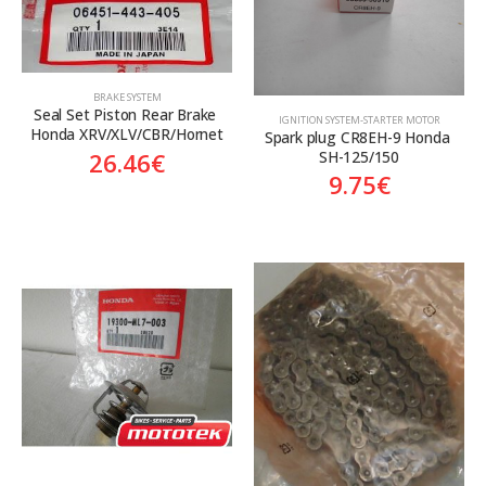
BRAKE SYSTEM
Seal Set Piston Rear Brake 
ΙGNITION SYSTEM-STARTER MOTOR
Honda XRV/XLV/CBR/Hornet
Spark plug CR8EH-9 Honda 
SH-125/150
26.46
€
9.75
€