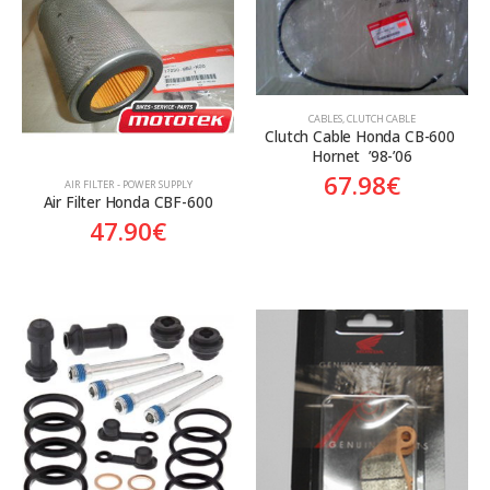
Aftermarket
Aftermarket
Genuine
Γνήσιο
Γνήσιο
CABLES
,
CLUTCH CABLE
Clutch Cable Honda CB-600 
Hornet  ’98-’06
67.98
€
AIR FILTER - POWER SUPPLY
Air Filter Honda CBF-600
47.90
€