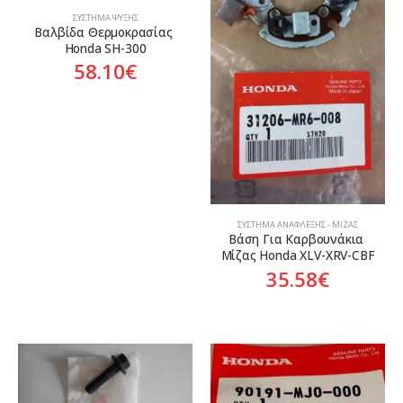
ΣΎΣΤΗΜΑ ΨΎΞΗΣ
Βαλβίδα Θερμοκρασίας 
Honda SH-300
58.10
€
ΣΎΣΤΗΜΑ ΑΝΆΦΛΕΞΗΣ - ΜΊΖΑΣ
Βάση Για Καρβουνάκια 
Μίζας Honda XLV-XRV-CBF
35.58
€