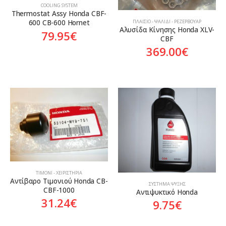
COOLING SYSTEM
Thermostat Assy Honda CBF-
600 CB-600 Hornet
ΠΛΑΊΣΙΟ - ΨΑΛΊΔΙ - ΡΕΖΕΡΒΟΥΆΡ
Αλυσίδα Κίνησης Honda XLV-
79.95
€
CBF
369.00
€
ΤΙΜΌΝΙ - ΧΕΙΡΙΣΤΉΡΙΑ
Αντίβαρο Τιμονιού Honda CB-
ΣΎΣΤΗΜΑ ΨΎΞΗΣ
CBF-1000
Αντιψυκτικό Honda
31.24
€
9.75
€