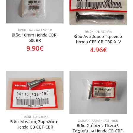
ΚΙΝΗΤΉΡΑΣ - ΚΆΣΑ ΜΟΤΈΡ
ΤΙΜΌΝΙ - ΧΕΙΡΙΣΤΉΡΙΑ
Βίδα 10mm Honda CBR-
Βίδα Αντίβαρου Τιμονιού 
600RR
Honda CBF-CB-CBR-XLV
9.90
€
4.96
€
ΤΙΜΌΝΙ - ΧΕΙΡΙΣΤΉΡΙΑ
ΣΑΣΜΆΝ - ΑΛΛΑΓΉ ΤΑΧΥΤΉΤΩΝ
Βίδα Μανέτας Συμπλέκτη 
Βίδα Στήριξης Πεντάλ 
Honda CB-CBF-CBR
Ταχυτήτων Honda CB-CBF-