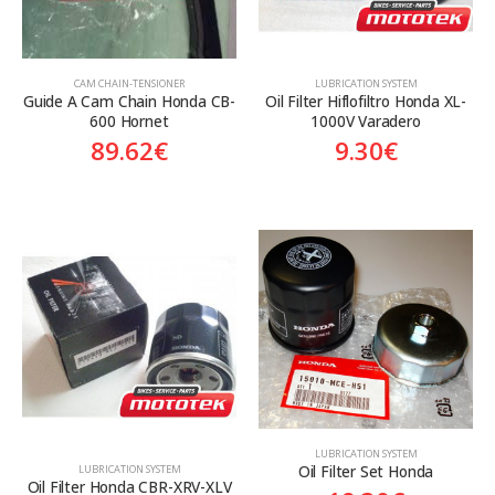
CAM CHAIN-TENSIONER
LUBRICATION SYSTEM
Guide A Cam Chain Honda CB-
Oil Filter Hiflofiltro Honda XL-
600 Hornet
1000V Varadero
89.62
€
9.30
€
LUBRICATION SYSTEM
Oil Filter Set Honda
LUBRICATION SYSTEM
Oil Filter Honda CBR-XRV-XLV