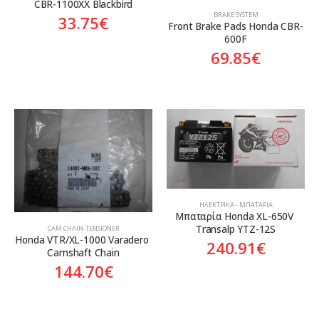
CBR-1100XX Blackbird
BRAKE SYSTEM
33.75
€
Front Brake Pads Honda CBR-
600F
69.85
€
ΗΛΕΚΤΡΙΚΆ - ΜΠΑΤΑΡΊΑ
Mπαταρία Honda XL-650V 
Transalp YTZ-12S
CAM CHAIN-TENSIONER
Honda VTR/XL-1000 Varadero 
240.91
€
Camshaft Chain
144.70
€