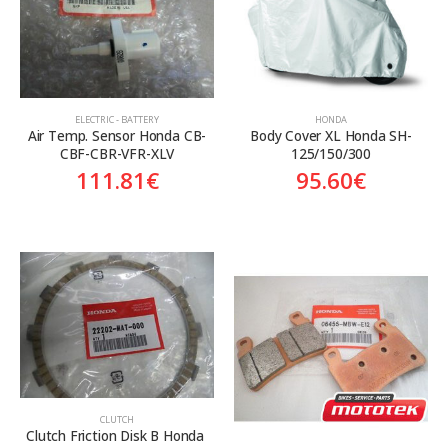
Aftermarket
Aftermarket
Genuine
Γνήσιο
ELECTRIC - BATTERY
HONDA
Air Temp. Sensor Honda CB-
Body Cover XL Honda SH-
CBF-CBR-VFR-XLV
125/150/300
111.81
€
95.60
€
CLUTCH
Clutch Friction Disk B Honda 