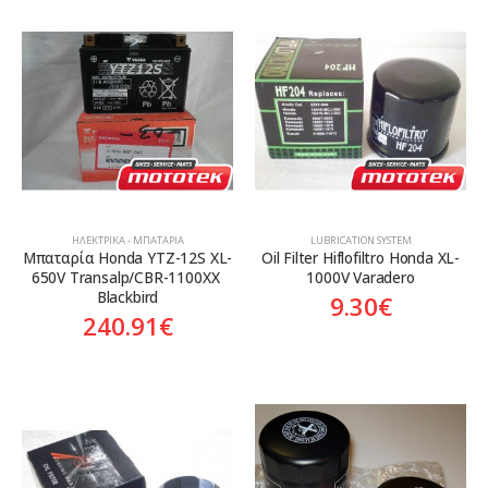
ΗΛΕΚΤΡΙΚΆ - ΜΠΑΤΑΡΊΑ
LUBRICATION SYSTEM
Mπαταρία Honda YTZ-12S XL-
Oil Filter Hiflofiltro Honda XL-
650V Transalp/CBR-1100XX 
1000V Varadero
Blackbird
9.30
€
240.91
€