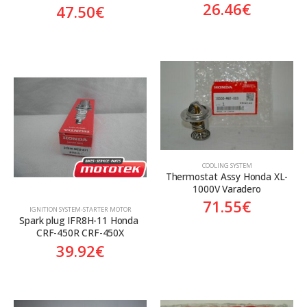
26.46
€
47.50
€
COOLING SYSTEM
Thermostat Assy Honda XL-
1000V Varadero
71.55
€
ΙGNITION SYSTEM-STARTER MOTOR
Spark plug IFR8H-11 Honda 
CRF-450R CRF-450X
39.92
€