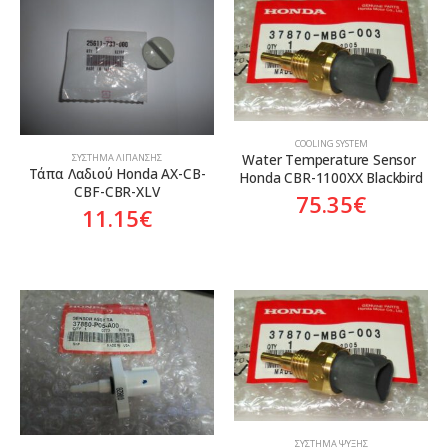
COOLING SYSTEM
Water Temperature Sensor 
ΣΎΣΤΗΜΑ ΛΊΠΑΝΣΗΣ
Tάπα Λαδιού Honda AX-CB-
Honda CBR-1100XX Blackbird
CBF-CBR-XLV
75.35
€
11.15
€
ΣΎΣΤΗΜΑ ΨΎΞΗΣ