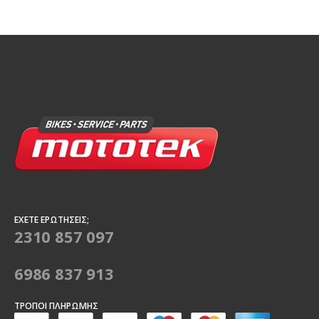
ΈΧΕΤΕ ΕΡΩΤΉΣΕΙΣ;
2310 857 097
6986 837 913
ΤΡΌΠΟΙ ΠΛΗΡΩΜΉΣ