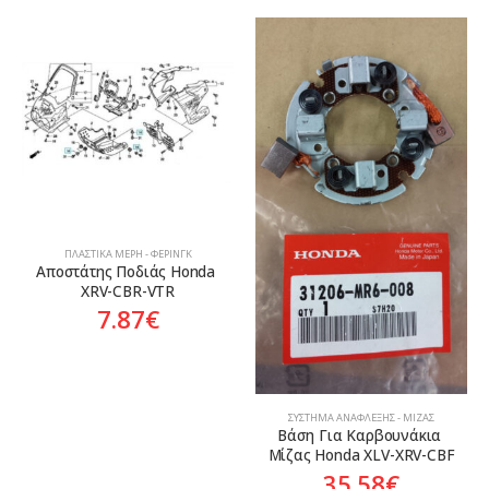
ΠΛΑΣΤΙΚΆ ΜΈΡΗ - ΦΈΡΙΝΓΚ
Αποστάτης Ποδιάς Honda 
XRV-CBR-VTR
7.87
€
ΣΎΣΤΗΜΑ ΑΝΆΦΛΕΞΗΣ - ΜΊΖΑΣ
Βάση Για Καρβουνάκια 
Μίζας Honda XLV-XRV-CBF
35.58
€