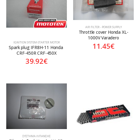
AIR FILTER - POWER SUPPLY
Throttle cover Honda XL-
1000V Varadero
ΙGNITION SYSTEM-STARTER MOTOR
11.45
€
Spark plug IFR8H-11 Honda 
CRF-450R CRF-450X
39.92
€
ΣΎΣΤΗΜΑ ΛΊΠΑΝΣΗΣ