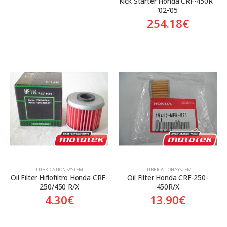
Kick Starter Honda CRF-450R  
’02-’05
254.18
€
LUBRICATION SYSTEM
LUBRICATION SYSTEM
Oil Filter Hiflofiltro Honda CRF-
Oil Filter Honda CRF-250-
250/450 R/X
450R/X
4.30
€
13.90
€