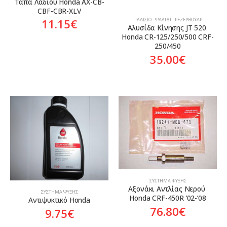
Tάπα Λαδιού Honda AX-CB-
CBF-CBR-XLV
ΠΛΑΊΣΙΟ - ΨΑΛΊΔΙ - ΡΕΖΕΡΒΟΥΆΡ
11.15
€
Αλυσίδα Κίνησης JT 520 
Honda CR-125/250/500 CRF-
250/450
35.00
€
ΣΎΣΤΗΜΑ ΨΎΞΗΣ
Αξονάκι Αντλίας Νερού 
ΣΎΣΤΗΜΑ ΨΎΞΗΣ
Honda CRF-450R ’02-’08
Αντιψυκτικό Honda
76.80
€
9.75
€