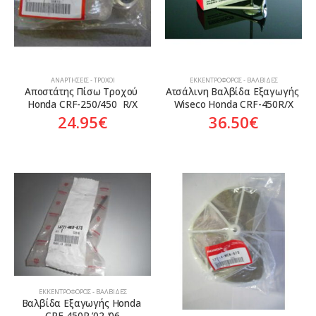
ΑΝΑΡΤΉΣΕΙΣ - ΤΡΟΧΟΊ
ΕΚΚΕΝΤΡΟΦΌΡΟΣ - ΒΑΛΒΊΔΕΣ
Αποστάτης Πίσω Τροχού 
Ατσάλινη Βαλβίδα Εξαγωγής 
Honda CRF-250/450  R/X
Wiseco Honda CRF-450R/X
24.95
€
36.50
€
ΕΚΚΕΝΤΡΟΦΌΡΟΣ - ΒΑΛΒΊΔΕΣ
Βαλβίδα Εξαγωγής Honda 
CRF-450R ’02-’06