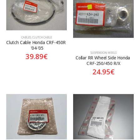
Aftermarket
Aftermarket
Genuine
Γνήσιο
On sale
CABLES
,
CLUTCH CABLE
Clutch Cable Honda CRF-450R 
 ’04-’05
SUSPENSION-WEELS
39.89
€
Collar RR Wheel Side Honda 
CRF-250/450 R/X
24.95
€