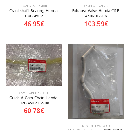
CRANKSHAFT-PISTON
CAMSHAFT-VALVES
Crankshaft Bearing Honda 
Exhaust Valve Honda CRF-
CRF-450R
450R ’02-’06
46.95
€
103.59
€
CAM CHAIN-TENSIONER
Guide A Cam Chain Honda 
CRF-450R ’02-’08
60.78
€
DRIVE BELT-VARIATOR