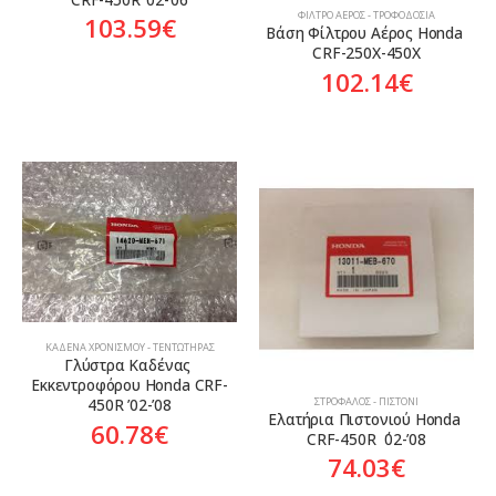
ΦΊΛΤΡΟ ΑΈΡΟΣ - ΤΡΟΦΟΔΟΣΊΑ
103.59
€
Βάση Φίλτρου Αέρος Honda 
CRF-250X-450X
102.14
€
ΚΑΔΈΝΑ ΧΡΟΝΙΣΜΟΎ - ΤΕΝΤΩΤΉΡΑΣ
Γλύστρα Καδένας 
Εκκεντροφόρου Honda CRF-
ΣΤΡΌΦΑΛΟΣ - ΠΙΣΤΌΝΙ
450R ’02-’08
Ελατήρια Πιστονιού Honda 
60.78
€
CRF-450R  ΄02-’08
74.03
€