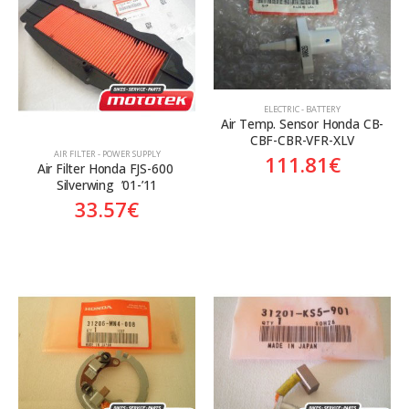
Aftermarket
Aftermarket
Genuine
Γνήσιο
Γνήσιο
ELECTRIC - BATTERY
Air Temp. Sensor Honda CB-
CBF-CBR-VFR-XLV
AIR FILTER - POWER SUPPLY
111.81
€
Air Filter Honda FJS-600 
Silverwing  ’01-’11
33.57
€