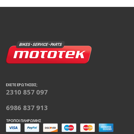
ΈΧΕΤΕ ΕΡΩΤΉΣΕΙΣ;
2310 857 097
6986 837 913
ΤΡΌΠΟΙ ΠΛΗΡΩΜΉΣ