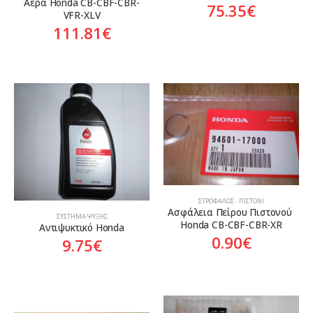
Αέρα Honda CB-CBF-CBR-
75.35
€
VFR-XLV
111.81
€
ΣΤΡΌΦΑΛΟΣ - ΠΙΣΤΌΝΙ
Ασφάλεια Πείρου Πιστονού 
ΣΎΣΤΗΜΑ ΨΎΞΗΣ
Honda CB-CBF-CBR-XR
Αντιψυκτικό Honda
0.90
€
9.75
€