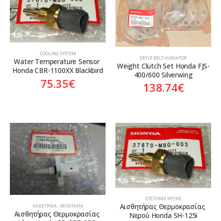
COOLING SYSTEM
DRIVE BELT-VARIATOR
Water Temperature Sensor 
Weight Clutch Set Honda FJS-
Honda CBR-1100XX Blackbird
400/600 Silverwing
75.35
€
138.74
€
ΣΎΣΤΗΜΑ ΨΎΞΗΣ
Αισθητήρας Θερμοκρασίας 
ΗΛΕΚΤΡΙΚΆ - ΜΠΑΤΑΡΊΑ
Αισθητήρας Θερμοκρασίας 
Νερού Honda SH-125i