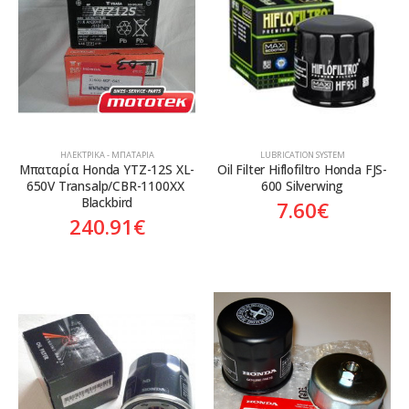
ΗΛΕΚΤΡΙΚΆ - ΜΠΑΤΑΡΊΑ
LUBRICATION SYSTEM
Mπαταρία Honda YTZ-12S XL-
Oil Filter Hiflofiltro Honda FJS-
650V Transalp/CBR-1100XX 
600 Silverwing
Blackbird
7.60
€
240.91
€