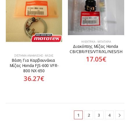
ΗΛΕΚΤΡΙΚΆ - ΜΠΑΤΑΡΊΑ
Διακόπτης Μίζας Honda 
CB/CBR/FES/VTR/XL/NES/SH
ΣΎΣΤΗΜΑ ΑΝΆΦΛΕΞΗΣ - ΜΊΖΑΣ
17.05
€
Βάση Για Καρβουνάκια 
Μίζας Honda FJS-600 VFR-
800 NX-650
36.27
€
1
2
3
4