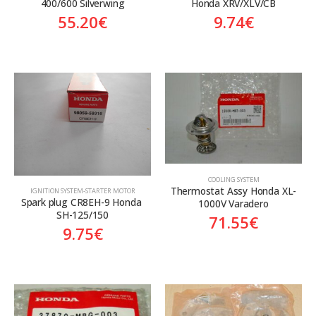
400/600 Silverwing
Honda XRV/XLV/CB
55.20
€
9.74
€
COOLING SYSTEM
Thermostat Assy Honda XL-
ΙGNITION SYSTEM-STARTER MOTOR
Spark plug CR8EH-9 Honda 
1000V Varadero
SH-125/150
71.55
€
9.75
€