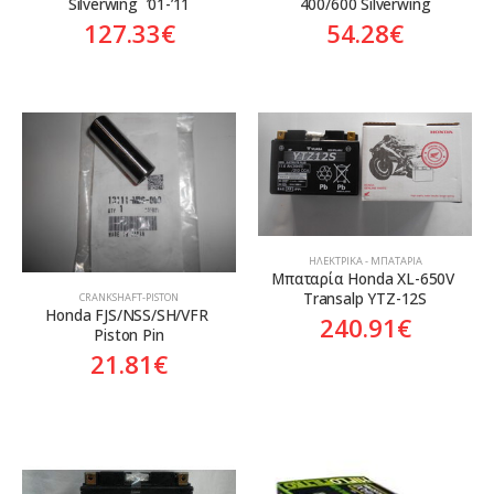
Silverwing  ’01-’11
400/600 Silverwing
127.33
€
54.28
€
ΗΛΕΚΤΡΙΚΆ - ΜΠΑΤΑΡΊΑ
Mπαταρία Honda XL-650V 
Transalp YTZ-12S
CRANKSHAFT-PISTON
Honda FJS/NSS/SH/VFR 
240.91
€
Piston Pin
21.81
€