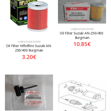
Aftermarket
Aftermarket
Genuine
Γνήσιο
LUBRICATION SYSTEM
Oil Filter Suzuki AN-250/400 
Burgman
LUBRICATION SYSTEM
10.85
€
Oil Filter Hiflofiltro Suzuki AN-
250/400 Burgman
3.20
€