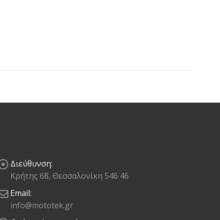
Διεύθυνση:
Κρήτης 68, Θεσσαλονίκη 546 46
Email:
info@mototek.gr