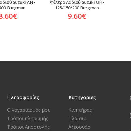
αδιού Suzuki AN-
Φίλτρο Λαδιού Suzuki UH-
400 Burgman
125/150/200 Burgman
8.60
€
9.60
€
Πληροφορίες
Κατηγορίες
Ο λογαριασμός μου
Κινητήρας
Τρόποι πληρωμής
Πλαίσιο
Τρόποι Αποστολής
Αξεσουάρ