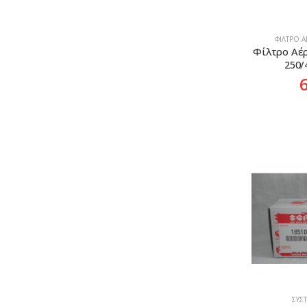
ΦΊΛΤΡΟ 
Φίλτρο Αέρ
250/
ΣΎΣ