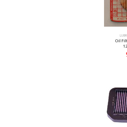
LUBR
Oil Fi
1