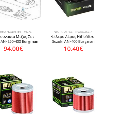
ΤΗΜΑ ΑΝΆΦΛΕΞΗΣ - ΜΊΖΑΣ
ΦΊΛΤΡΟ ΑΈΡΟΣ - ΤΡΟΦΟΔΟΣΊΑ
ουνάκια Μίζας Σετ 
Φίλτρο Αέρος Hiflofiltro 
i AN-250-400 Burgman
Suzuki AN-400 Burgman
94.00
€
10.40
€