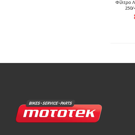
Φίλτρο Λ
250/