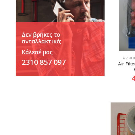
Δεν βρήκες το
ανταλλακτικό;
Κάλεσέ μας
AIR FIL
2310 857 097
Air Filt