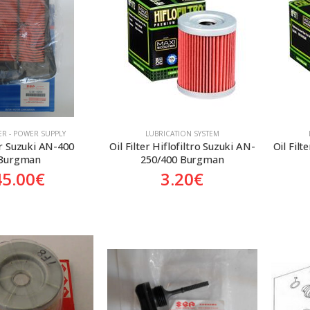
TER - POWER SUPPLY
LUBRICATION SYSTEM
er Suzuki AN-400 
Oil Filter Hiflofiltro Suzuki AN-
Oil Filt
Burgman
250/400 Burgman
45.00
€
3.20
€