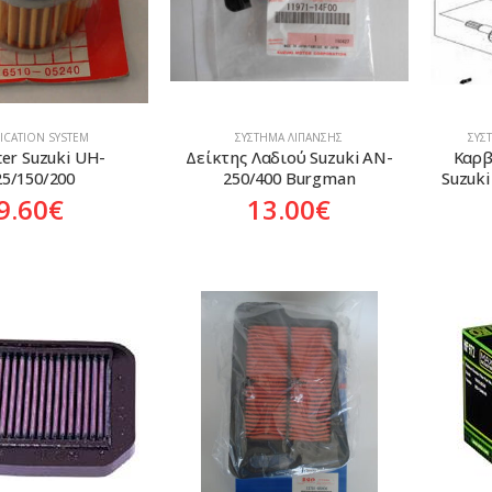
ICATION SYSTEM
ΣΎΣΤΗΜΑ ΛΊΠΑΝΣΗΣ
ΣΎΣ
lter Suzuki UH-
Δείκτης Λαδιού Suzuki AN-
Καρβ
25/150/200
250/400 Burgman
Suzuk
9.60
€
13.00
€