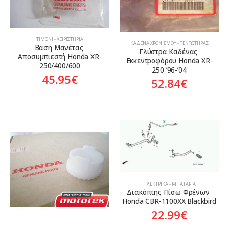
ΤΙΜΌΝΙ - ΧΕΙΡΙΣΤΉΡΙΑ
ΚΑΔΈΝΑ ΧΡΟΝΙΣΜΟΎ - ΤΕΝΤΩΤΉΡΑΣ
Βάση Μανέτας 
Γλύστρα Καδένας 
Αποσυμπιεστή Honda XR-
Εκκεντροφόρου Honda XR-
250/400/600
250 ’96-’04
45.95
€
52.84
€
ΗΛΕΚΤΡΙΚΆ - ΜΠΑΤΑΡΊΑ
Διακόπτης Πίσω Φρένων 
Honda CBR-1100XX Blackbird
22.99
€