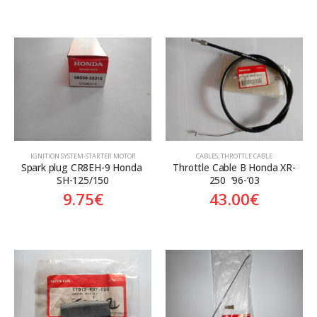
ΙGNITION SYSTEM-STARTER MOTOR
CABLES
,
THROTTLE CABLE
Spark plug CR8EH-9 Honda 
Throttle Cable B Honda XR-
SH-125/150
250  ’96-’03
9.75
€
43.00
€