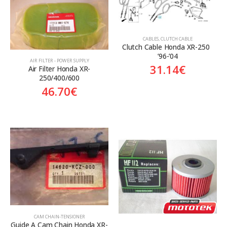
Aftermarket
Aftermarket
Genuine
Γνήσιο
CABLES
,
CLUTCH CABLE
Clutch Cable Honda XR-250  
’96-’04
AIR FILTER - POWER SUPPLY
31.14
€
Air Filter Honda XR-
250/400/600
46.70
€
CAM CHAIN-TENSIONER
Guide A Cam Chain Honda XR-