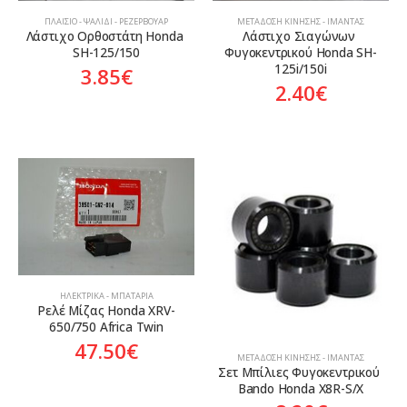
ΠΛΑΊΣΙΟ - ΨΑΛΊΔΙ - ΡΕΖΕΡΒΟΥΆΡ
ΜΕΤΆΔΟΣΗ ΚΊΝΗΣΗΣ - ΙΜΆΝΤΑΣ
Λάστιχο Ορθοστάτη Honda 
Λάστιχο Σιαγώνων 
SH-125/150
Φυγοκεντρικού Honda SH-
125i/150i
3.85
€
2.40
€
ΗΛΕΚΤΡΙΚΆ - ΜΠΑΤΑΡΊΑ
Ρελέ Μίζας Honda XRV-
650/750 Africa Twin
47.50
€
ΜΕΤΆΔΟΣΗ ΚΊΝΗΣΗΣ - ΙΜΆΝΤΑΣ
Σετ Μπίλιες Φυγοκεντρικού 
Bando Honda X8R-S/X