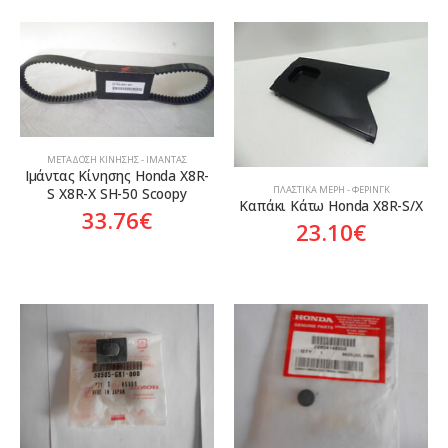
ΜΕΤΆΔΟΣΗ ΚΊΝΗΣΗΣ - ΙΜΆΝΤΑΣ
Ιμάντας Κίνησης Honda X8R-
ΠΛΑΣΤΙΚΆ ΜΈΡΗ - ΦΈΡΙΝΓΚ
S X8R-X SH-50 Scoopy
Καπάκι Κάτω Honda X8R-S/X
33.76
€
23.10
€