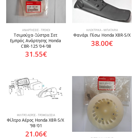
ΑΝΑΡΤΉΣΕΙΣ - ΤΡΟΧΟΊ
ΗΛΕΚΤΡΙΚΆ - ΜΠΑΤΑΡΊΑ
Τσιμούχα-Ξύστρα Σετ 
Φανάρι Πίσω Honda X8R-S/X
Εμπρός Ανάρτησης Honda 
38.00
€
CBR-125 ’04-’08
31.55
€
ΦΊΛΤΡΟ ΑΈΡΟΣ - ΤΡΟΦΟΔΟΣΊΑ
Φίλτρο Αέρος Honda X8R-S/X 
’98-’01
21.06
€