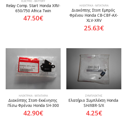
ELECTRIC - BATTERY
Relay Comp. Start Honda XRV-
ΗΛΕΚΤΡΙΚΆ - ΜΠΑΤΑΡΊΑ
Διακόπτης Στoπ Εμπρός 
650/750 Africa Twin
Φρένου Honda CB-CBF-AX-
47.50
€
XLV-XRV
25.63
€
ΗΛΕΚΤΡΙΚΆ - ΜΠΑΤΑΡΊΑ
ΣΥΜΠΛΈΚΤΗΣ
Διακόπτης Στoπ-Εκκίνησης 
Ελατήριο Συμπλέκτη Honda 
Πίσω Φρένου Honda SH-300
SH/X8R-S/X
42.90
€
4.25
€