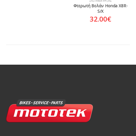
ΣΎΣΤΗΜΑ ΨΎΞΗΣ
Φτερωτή Βολάν Honda X8R-
S/X
32.00
€