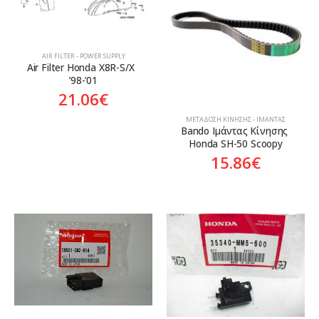
Aftermarket
Genuine
Γνήσιο
AIR FILTER - POWER SUPPLY
Air Filter Honda X8R-S/X  
’98-’01
21.06
€
ΜΕΤΆΔΟΣΗ ΚΊΝΗΣΗΣ - ΙΜΆΝΤΑΣ
Bando Ιμάντας Κίνησης 
Honda SH-50 Scoopy
15.86
€