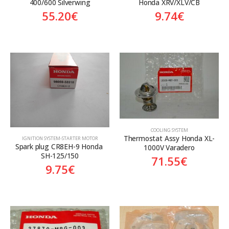
400/600 Silverwing
Honda XRV/XLV/CB
55.20
€
9.74
€
COOLING SYSTEM
Thermostat Assy Honda XL-
ΙGNITION SYSTEM-STARTER MOTOR
Spark plug CR8EH-9 Honda 
1000V Varadero
SH-125/150
71.55
€
9.75
€