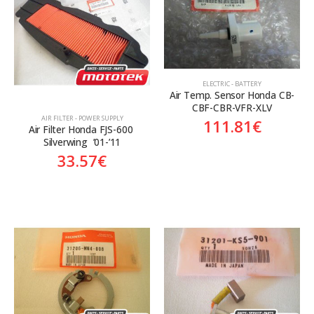
Aftermarket
Aftermarket
Genuine
Γνήσιο
ELECTRIC - BATTERY
Air Temp. Sensor Honda CB-
CBF-CBR-VFR-XLV
AIR FILTER - POWER SUPPLY
111.81
€
Air Filter Honda FJS-600 
Silverwing  ’01-’11
33.57
€