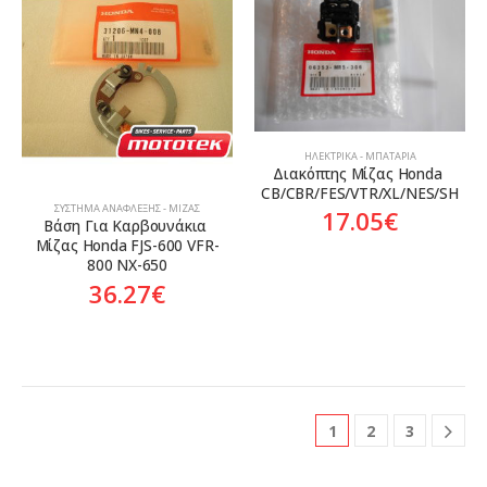
ΗΛΕΚΤΡΙΚΆ - ΜΠΑΤΑΡΊΑ
Διακόπτης Μίζας Honda 
CB/CBR/FES/VTR/XL/NES/SH
ΣΎΣΤΗΜΑ ΑΝΆΦΛΕΞΗΣ - ΜΊΖΑΣ
17.05
€
Βάση Για Καρβουνάκια 
Μίζας Honda FJS-600 VFR-
800 NX-650
36.27
€
1
2
3