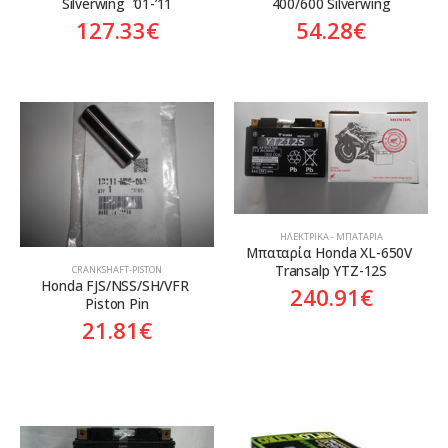
Silverwing  ’01-’11
400/600 Silverwing
127.33
€
54.28
€
ΗΛΕΚΤΡΙΚΆ - ΜΠΑΤΑΡΊΑ
Mπαταρία Honda XL-650V 
Transalp YTZ-12S
CRANKSHAFT-PISTON
Honda FJS/NSS/SH/VFR 
240.91
€
Piston Pin
21.81
€