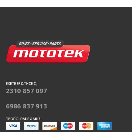
ΈΧΕΤΕ ΕΡΩΤΉΣΕΙΣ;
2310 857 097
6986 837 913
ΤΡΌΠΟΙ ΠΛΗΡΩΜΉΣ