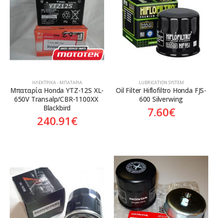
ΗΛΕΚΤΡΙΚΆ - ΜΠΑΤΑΡΊΑ
LUBRICATION SYSTEM
Mπαταρία Honda YTZ-12S XL-
Oil Filter Hiflofiltro Honda FJS-
650V Transalp/CBR-1100XX 
600 Silverwing
Blackbird
7.60
€
240.91
€