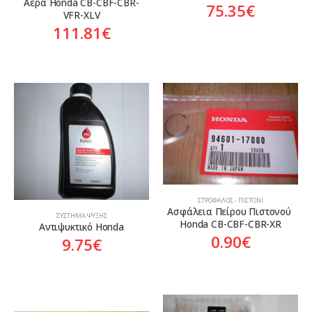
Αέρα Honda CB-CBF-CBR-
75.35
€
VFR-XLV
111.81
€
ΣΤΡΌΦΑΛΟΣ - ΠΙΣΤΌΝΙ
Ασφάλεια Πείρου Πιστονού 
ΣΎΣΤΗΜΑ ΨΎΞΗΣ
Honda CB-CBF-CBR-XR
Αντιψυκτικό Honda
0.90
€
9.75
€