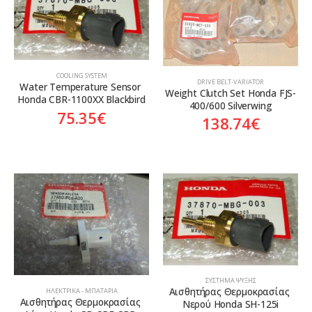
COOLING SYSTEM
DRIVE BELT-VARIATOR
Water Temperature Sensor 
Weight Clutch Set Honda FJS-
Honda CBR-1100XX Blackbird
400/600 Silverwing
75.35
€
138.74
€
ΣΎΣΤΗΜΑ ΨΎΞΗΣ
Αισθητήρας Θερμοκρασίας 
ΗΛΕΚΤΡΙΚΆ - ΜΠΑΤΑΡΊΑ
Αισθητήρας Θερμοκρασίας 
Νερού Honda SH-125i