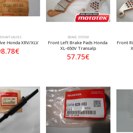
MSHAFT-VALVES
BRAKE SYSTEM
alve Honda XRV/XLV
Front Left Brake Pads Honda 
Front R
XL-650V Transalp
X
98.78
€
57.75
€