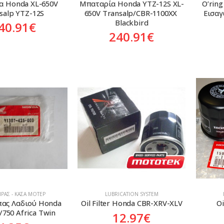
 Honda XL-650V 
Mπαταρία Honda YTZ-12S XL-
O’rin
salp YTZ-12S
650V Transalp/CBR-1100XX 
Εισαγ
Blackbird
40.91
€
240.91
€
ΡΑΣ - ΚΆΣΑ ΜΟΤΈΡ
LUBRICATION SYSTEM
πας Λαδιού Honda 
Oil Filter Honda CBR-XRV-XLV
Oi
/750 Africa Twin
12.97
€