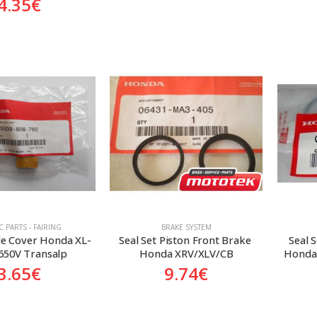
4.35
€
C PARTS - FAIRING
BRAKE SYSTEM
de Cover Honda XL-
Seal Set Piston Front Brake 
Seal 
650V Transalp
Honda XRV/XLV/CB
Honda
3.65
€
9.74
€