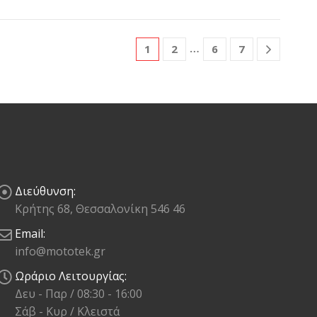
…
1
2
6
7
Διεύθυνση:
Κρήτης 68, Θεσσαλονίκη 546 46
Email:
info@mototek.gr
Ωράριο Λειτουργίας:
Δευ - Παρ / 08:30 - 16:00
Σάβ - Κυρ / Κλειστά