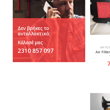
Δεν βρήκες το
ανταλλακτικό;
Κάλεσέ μας
AIR FIL
2310 857 097
Air Filt