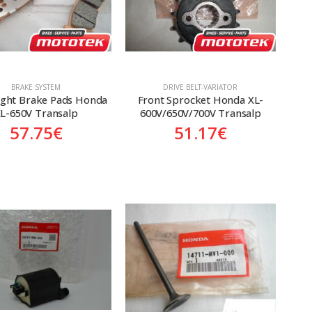
BRAKE SYSTEM
DRIVE BELT-VARIATOR
ight Brake Pads Honda 
Front Sprocket Honda XL-
L-650V Transalp
600V/650V/700V Transalp
57.75
€
51.17
€