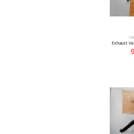
CA
Exhaust V