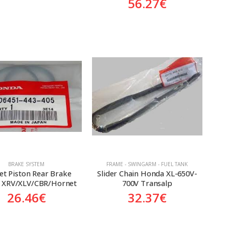
56.27
€
BRAKE SYSTEM
FRAME - SWINGARM - FUEL TANK
Set Piston Rear Brake 
Slider Chain Honda XL-650V-
 XRV/XLV/CBR/Hornet
700V Transalp
26.46
€
32.37
€