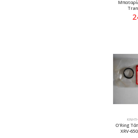
Mπαταρία
Tran
2
ΚΙΝΗΤΉ
O’Ring Τά
XRV-650