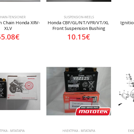
HAIN-TENSIONER
SUSPENSION-WEELS
m Chain Honda XRV-
Honda CBF/GL/NT/VFR/VT/XL 
Igniti
XLV
Front Suspension Bushing
55.08
€
10.15
€
ΡΙΚΆ - ΜΠΑΤΑΡΊΑ
ΗΛΕΚΤΡΙΚΆ - ΜΠΑΤΑΡΊΑ
ΕΚΚ