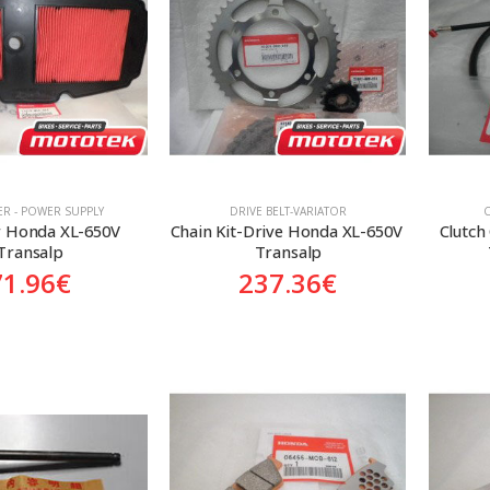
TER - POWER SUPPLY
DRIVE BELT-VARIATOR
er Honda XL-650V 
Chain Kit-Drive Honda XL-650V 
Clutch
Transalp
Transalp
71.96
€
237.36
€