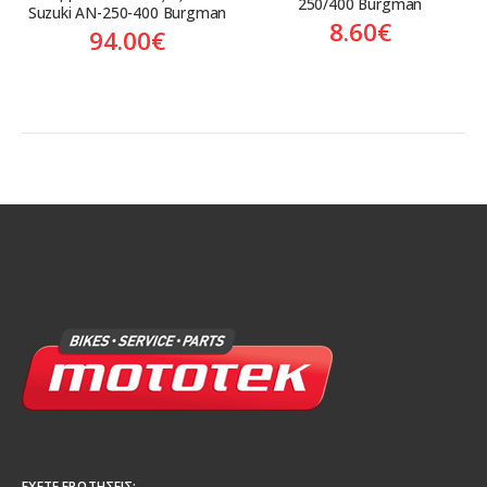
250/400 Burgman
Suzuki AN-250-400 Burgman
8.60
€
94.00
€
ΈΧΕΤΕ ΕΡΩΤΉΣΕΙΣ;