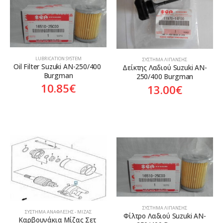
Genuine
Γνήσιο
LUBRICATION SYSTEM
ΣΎΣΤΗΜΑ ΛΊΠΑΝΣΗΣ
Oil Filter Suzuki AN-250/400 
Δείκτης Λαδιού Suzuki AN-
Burgman
250/400 Burgman
10.85
€
13.00
€
ΣΎΣΤΗΜΑ ΛΊΠΑΝΣΗΣ
ΣΎΣΤΗΜΑ ΑΝΆΦΛΕΞΗΣ - ΜΊΖΑΣ
Φίλτρο Λαδιού Suzuki AN-
Καρβουνάκια Μίζας Σετ 