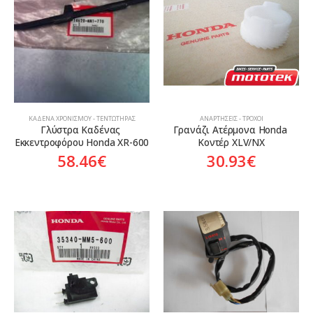
ΚΑΔΈΝΑ ΧΡΟΝΙΣΜΟΎ - ΤΕΝΤΩΤΉΡΑΣ
ΑΝΑΡΤΉΣΕΙΣ - ΤΡΟΧΟΊ
Γλύστρα Καδένας 
Γρανάζι Ατέρμονα Honda 
Εκκεντροφόρου Honda XR-600
Κοντέρ XLV/NX
58.46
€
30.93
€