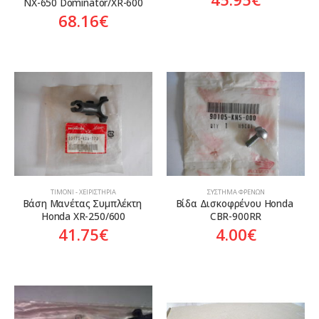
NX-650 Dominator/XR-600
68.16
€
ΤΙΜΌΝΙ - ΧΕΙΡΙΣΤΉΡΙΑ
ΣΎΣΤΗΜΑ ΦΡΈΝΩΝ
Βάση Μανέτας Συμπλέκτη 
Βίδα Δισκοφρένου Honda 
Honda XR-250/600
CBR-900RR
41.75
€
4.00
€