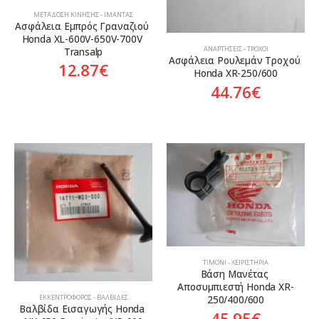
ΜΕΤΆΔΟΣΗ ΚΊΝΗΣΗΣ - ΙΜΆΝΤΑΣ
Ασφάλεια Εμπρός Γραναζιού 
Honda XL-600V-650V-700V 
ΑΝΑΡΤΉΣΕΙΣ - ΤΡΟΧΟΊ
Transalp
Ασφάλεια Ρουλεμάν Τροχού 
12.87
€
Honda XR-250/600
44.76
€
ΤΙΜΌΝΙ - ΧΕΙΡΙΣΤΉΡΙΑ
Βάση Μανέτας 
Αποσυμπιεστή Honda XR-
ΕΚΚΕΝΤΡΟΦΌΡΟΣ - ΒΑΛΒΊΔΕΣ
250/400/600
Βαλβίδα Εισαγωγής Honda 
45.95
€