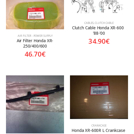
Aftermarket
Aftermarket
Genuine
Γνήσιο
Γνήσιο
CABLES
,
CLUTCH CABLE
Clutch Cable Honda XR-600  
’88-’00
AIR FILTER - POWER SUPPLY
34.90
€
Air Filter Honda XR-
250/400/600
46.70
€
CRANKCASE
Honda XR-600R L Crankcase 