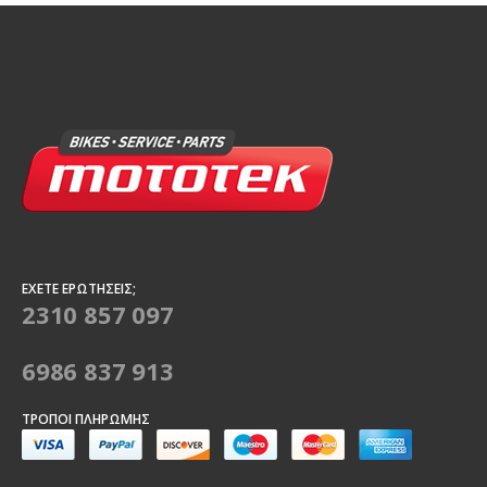
ΈΧΕΤΕ ΕΡΩΤΉΣΕΙΣ;
2310 857 097
6986 837 913
ΤΡΌΠΟΙ ΠΛΗΡΩΜΉΣ