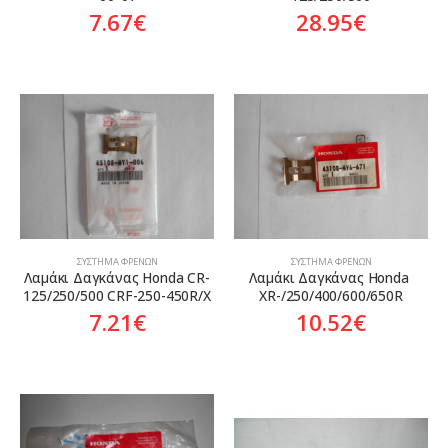
7.67
€
28.95
€
ΣΎΣΤΗΜΑ ΦΡΈΝΩΝ
ΣΎΣΤΗΜΑ ΦΡΈΝΩΝ
Λαμάκι Δαγκάνας Honda CR-
Λαμάκι Δαγκάνας Honda 
125/250/500 CRF-250-450R/X
XR-/250/400/600/650R
7.21
€
10.52
€