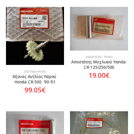
ΑΝΑΡΤΉΣΕΙΣ - ΤΡΟΧΟΊ
Αποστάτης Μοχλικού Honda 
CR-125/250/500
ΣΎΣΤΗΜΑ ΨΎΞΗΣ
19.00
€
Άξονας Αντλίας Νερού 
Honda CR-500  ’90-’01
99.05
€