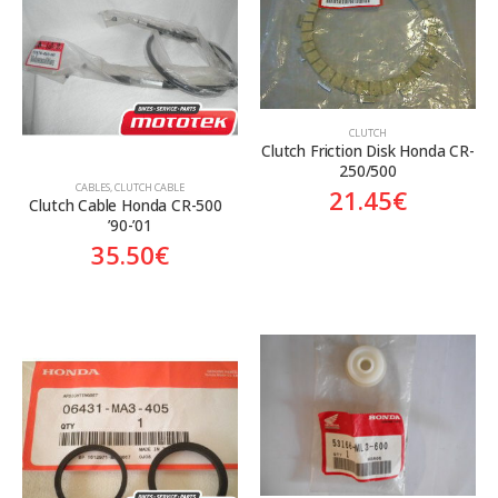
Aftermarket
Genuine
Γνήσιο
CLUTCH
Clutch Friction Disk Honda CR-
250/500
CABLES
,
CLUTCH CABLE
21.45
€
Clutch Cable Honda CR-500  
’90-’01
35.50
€