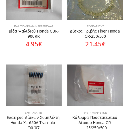
ΠΛΑΊΣΙΟ - ΨΑΛΊΔΙ - ΡΕΖΕΡΒΟΥΆΡ
ΣΥΜΠΛΈΚΤΗΣ
Βίδα Ψαλιδιού Honda CBR-
Δίσκος Τριβής Fiber Honda 
900RR
CR-250/500
4.95
€
21.45
€
ΣΥΜΠΛΈΚΤΗΣ
ΣΎΣΤΗΜΑ ΦΡΈΝΩΝ
Ελατήριο Δίσκων Συμπλέκτη 
Κάλυμμα Προστατευτικό 
Honda XL-650V Transalp  
Δίσκου Honda CR-
’00-’07
125/250/500