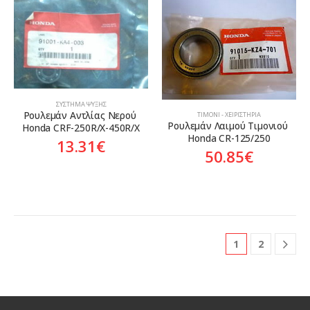
ΣΎΣΤΗΜΑ ΨΎΞΗΣ
Ρουλεμάν Αντλίας Νερού 
ΤΙΜΌΝΙ - ΧΕΙΡΙΣΤΉΡΙΑ
Ρουλεμάν Λαιμού Τιμονιού 
Honda CRF-250R/X-450R/X
Honda CR-125/250
13.31
€
50.85
€
1
2