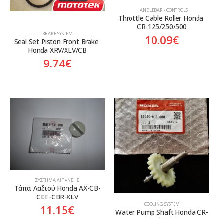
HANDLEBAR - CONTROLS
Throttle Cable Roller Honda 
CR-125/250/500
BRAKE SYSTEM
10.09
€
Seal Set Piston Front Brake 
Honda XRV/XLV/CB
9.74
€
ΣΎΣΤΗΜΑ ΛΊΠΑΝΣΗΣ
Tάπα Λαδιού Honda AX-CB-
CBF-CBR-XLV
COOLING SYSTEM
11.15
€
Water Pump Shaft Honda CR-