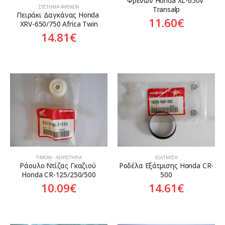
Φρένων Honda XL-650V 
ΣΎΣΤΗΜΑ ΦΡΈΝΩΝ
Transalp
Πειράκι Δαγκάνας Honda 
11.60
€
XRV-650/750 Africa Twin
14.81
€
ΤΙΜΌΝΙ - ΧΕΙΡΙΣΤΉΡΙΑ
ΕΞΆΤΜΙΣΗ
Ράουλο Ντίζας Γκαζιού 
Ροδέλα Εξάτμισης Honda CR-
Honda CR-125/250/500
500
10.09
€
14.61
€