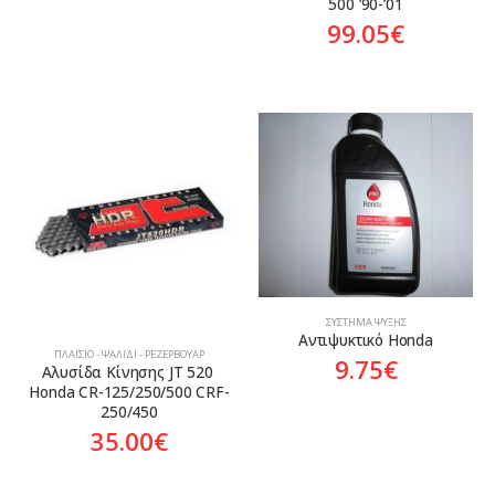
500 ’90-’01
99.05
€
ΣΎΣΤΗΜΑ ΨΎΞΗΣ
Αντιψυκτικό Honda
ΠΛΑΊΣΙΟ - ΨΑΛΊΔΙ - ΡΕΖΕΡΒΟΥΆΡ
9.75
€
Αλυσίδα Κίνησης JT 520 
Honda CR-125/250/500 CRF-
250/450
35.00
€