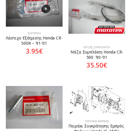
ΕΞΆΤΜΙΣΗ
Λάστιχο Εξάτμισης Honda CR-
500R – ’91-’01
ΝΤΊΖΕΣ
,
ΣΥΜΠΛΈΚΤΗ
3.95
€
Ντίζα Συμπλέκτη Honda CR-
500  ’90-’01
35.50
€
ΣΎΣΤΗΜΑ ΦΡΈΝΩΝ
Πειράκι Συγκράτησης Εμπρός 