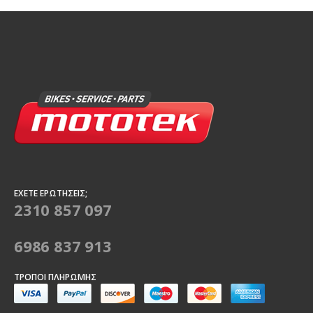
ΈΧΕΤΕ ΕΡΩΤΉΣΕΙΣ;
2310 857 097
6986 837 913
ΤΡΌΠΟΙ ΠΛΗΡΩΜΉΣ