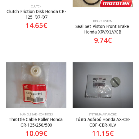
CLUTCH
Clutch Friction Disk Honda CR-
125  ’87-’07
BRAKE SYSTEM
14.65
€
Seal Set Piston Front Brake 
Honda XRV/XLV/CB
9.74
€
HANDLEBAR - CONTROLS
ΣΎΣΤΗΜΑ ΛΊΠΑΝΣΗΣ
Throttle Cable Roller Honda 
Tάπα Λαδιού Honda AX-CB-
CR-125/250/500
CBF-CBR-XLV
10.09
€
11.15
€