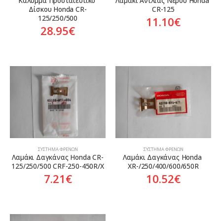
Κάλυμμα Προστατευτικό 
Λαμάκι Αντλίας Νερού Honda 
Δίσκου Honda CR-
CR-125
125/250/500
11.10
€
28.95
€
ΣΎΣΤΗΜΑ ΦΡΈΝΩΝ
ΣΎΣΤΗΜΑ ΦΡΈΝΩΝ
Λαμάκι Δαγκάνας Honda CR-
Λαμάκι Δαγκάνας Honda 
125/250/500 CRF-250-450R/X
XR-/250/400/600/650R
7.21
€
10.52
€