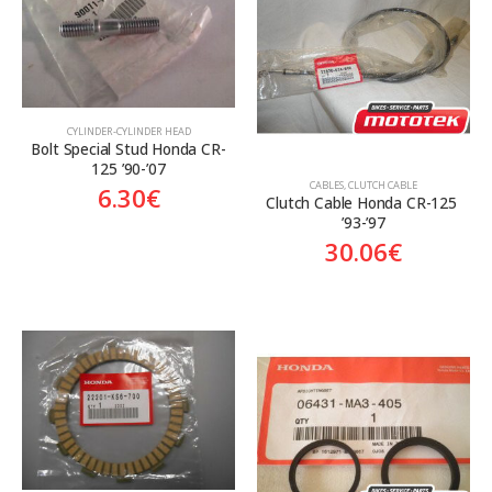
Aftermarket
Genuine
Γνήσιο
CYLINDER-CYLINDER HEAD
Bolt Special Stud Honda CR-
125 ’90-’07
CABLES
,
CLUTCH CABLE
6.30
€
Clutch Cable Honda CR-125 
’93-’97
30.06
€