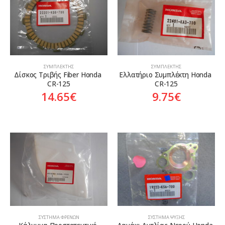
ΣΥΜΠΛΈΚΤΗΣ
ΣΥΜΠΛΈΚΤΗΣ
Δίσκος Τριβής Fiber Honda 
Ελλατήριο Συμπλέκτη Honda 
CR-125
CR-125
14.65
€
9.75
€
ΣΎΣΤΗΜΑ ΦΡΈΝΩΝ
ΣΎΣΤΗΜΑ ΨΎΞΗΣ