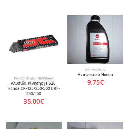
ΣΎΣΤΗΜΑ ΨΎΞΗΣ
Αντιψυκτικό Honda
ΠΛΑΊΣΙΟ - ΨΑΛΊΔΙ - ΡΕΖΕΡΒΟΥΆΡ
9.75
€
Αλυσίδα Κίνησης JT 520 
Honda CR-125/250/500 CRF-
250/450
35.00
€