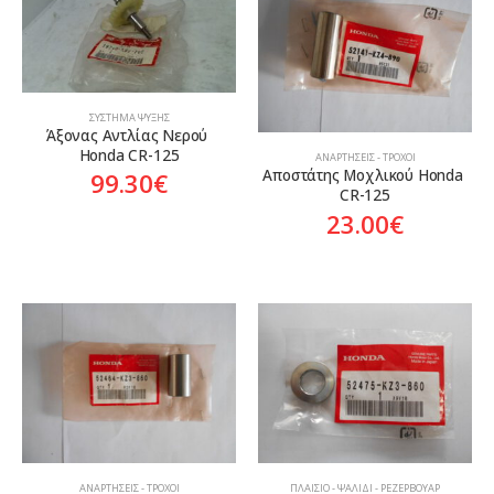
ΣΎΣΤΗΜΑ ΨΎΞΗΣ
Άξονας Αντλίας Νερού 
Honda CR-125
ΑΝΑΡΤΉΣΕΙΣ - ΤΡΟΧΟΊ
Αποστάτης Μοχλικού Honda 
99.30
€
CR-125
23.00
€
ΑΝΑΡΤΉΣΕΙΣ - ΤΡΟΧΟΊ
ΠΛΑΊΣΙΟ - ΨΑΛΊΔΙ - ΡΕΖΕΡΒΟΥΆΡ