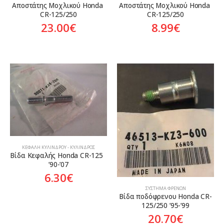
Αποστάτης Μοχλικού Honda 
Αποστάτης Μοχλικού Honda 
CR-125/250
CR-125/250
23.00
€
8.99
€
ΚΕΦΑΛΉ ΚΥΛΊΝΔΡΟΥ - ΚΎΛΙΝΔΡΟΣ
Βίδα Κεφαλής Honda CR-125  
’90-’07
6.30
€
ΣΎΣΤΗΜΑ ΦΡΈΝΩΝ
Βίδα ποδόφρενου Honda CR-
125/250 ’95-’99
20.70
€