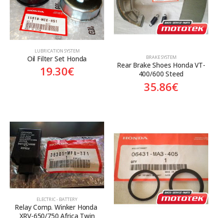
LUBRICATION SYSTEM
Oil Filter Set Honda
BRAKE SYSTEM
Rear Brake Shoes Honda VT-
19.30
€
400/600 Steed
35.86
€
ELECTRIC - BATTERY
Relay Comp. Winker Honda 
XRV-650/750 Africa Twin