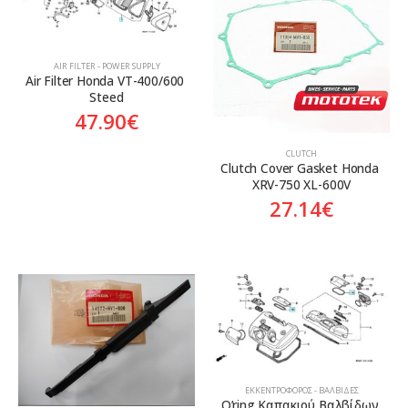
Aftermarket
Aftermarket
Genuine
Γνήσιο
AIR FILTER - POWER SUPPLY
Air Filter Honda VT-400/600 
Steed
47.90
€
CLUTCH
Clutch Cover Gasket Honda 
XRV-750 XL-600V
27.14
€
ΕΚΚΕΝΤΡΟΦΌΡΟΣ - ΒΑΛΒΊΔΕΣ
O’ring Καπακιού Βαλβίδων 