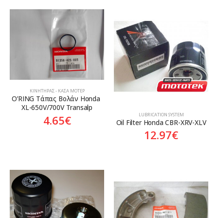
ΚΙΝΗΤΉΡΑΣ - ΚΆΣΑ ΜΟΤΈΡ
O’RING Τάπας Βολάν Honda 
XL-650V/700V Transalp
LUBRICATION SYSTEM
4.65
€
Oil Filter Honda CBR-XRV-XLV
12.97
€