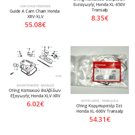
Εισαγωγής Honda XL-650V 
CAM CHAIN-TENSIONER
Transalp
Guide A Cam Chain Honda 
8.35
€
XRV-XLV
55.08
€
ΕΚΚΕΝΤΡΟΦΌΡΟΣ - ΒΑΛΒΊΔΕΣ
O’ring Καπακιού Βαλβίδων 
Εξαγωγής Honda XLV-XRV
ΦΊΛΤΡΟ ΑΈΡΟΣ - ΤΡΟΦΟΔΟΣΊΑ
6.02
€
O’ring Καρμπυρατέρ Σετ 
Honda XL-600V Transalp
54.31
€