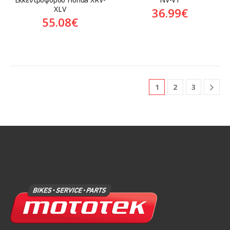
XLV
36.99
€
55.08
€
1
2
3