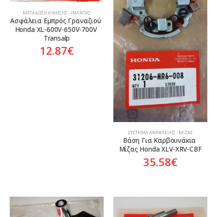
ΜΕΤΆΔΟΣΗ ΚΊΝΗΣΗΣ - ΙΜΆΝΤΑΣ
Ασφάλεια Εμπρός Γραναζιού 
Honda XL-600V-650V-700V 
Transalp
12.87
€
ΣΎΣΤΗΜΑ ΑΝΆΦΛΕΞΗΣ - ΜΊΖΑΣ
Βάση Για Καρβουνάκια 
Μίζας Honda XLV-XRV-CBF
35.58
€