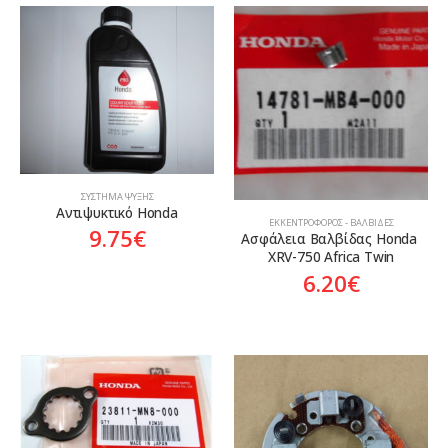
ΣΎΣΤΗΜΑ ΨΎΞΗΣ
Αντιψυκτικό Honda
ΕΚΚΕΝΤΡΟΦΌΡΟΣ - ΒΑΛΒΊΔΕΣ
9.75
€
Ασφάλεια Βαλβίδας Honda 
XRV-750 Africa Twin
6.20
€