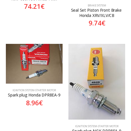
74.21
€
BRAKE SYSTEM
Seal Set Piston Front Brake 
Honda XRV/XLV/CB
9.74
€
ΙGNITION SYSTEM-STARTER MOTOR
Spark plug Honda DPR8EA-9
8.96
€
ΙGNITION SYSTEM-STARTER MOTOR
Spark plug NGK DPR8EA-9