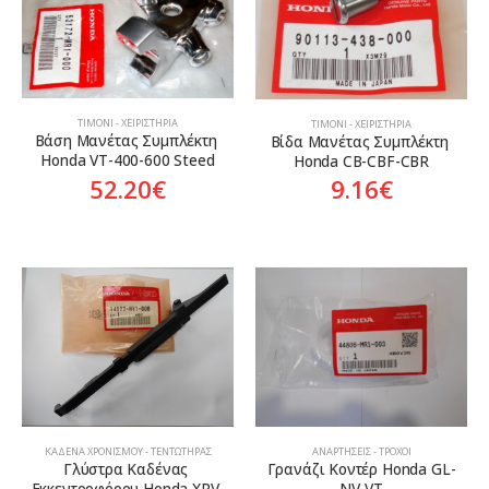
ΤΙΜΌΝΙ - ΧΕΙΡΙΣΤΉΡΙΑ
ΤΙΜΌΝΙ - ΧΕΙΡΙΣΤΉΡΙΑ
Βάση Μανέτας Συμπλέκτη 
Βίδα Μανέτας Συμπλέκτη 
Honda VT-400-600 Steed
Honda CB-CBF-CBR
52.20
€
9.16
€
ΚΑΔΈΝΑ ΧΡΟΝΙΣΜΟΎ - ΤΕΝΤΩΤΉΡΑΣ
ΑΝΑΡΤΉΣΕΙΣ - ΤΡΟΧΟΊ
Γλύστρα Καδένας 
Γρανάζι Κοντέρ Honda GL-
Εκκεντροφόρου Honda XRV-
NV-VT