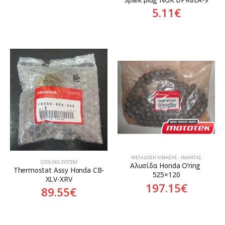
5.11
€
ΜΕΤΆΔΟΣΗ ΚΊΝΗΣΗΣ - ΙΜΆΝΤΑΣ
COOLING SYSTEM
Αλυσίδα Honda O’ring 
Thermostat Assy Honda CB-
525×120
XLV-XRV
197.15
€
89.55
€