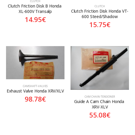
CLUTCH
Clutch Friction Disk B Honda 
CLUTCH
Clutch Friction Disk Honda VT-
XL-600V Transalp
600 Steed/Shadow
14.95
€
15.75
€
CAMSHAFT-VALVES
Exhaust Valve Honda XRV/XLV
98.78
€
CAM CHAIN-TENSIONER
Guide A Cam Chain Honda 
XRV-XLV
55.08
€