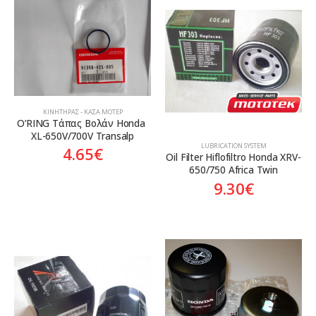
ΚΙΝΗΤΉΡΑΣ - ΚΆΣΑ ΜΟΤΈΡ
O’RING Τάπας Βολάν Honda 
XL-650V/700V Transalp
LUBRICATION SYSTEM
4.65
€
Oil Filter Hiflofiltro Honda XRV-
650/750 Africa Twin
9.30
€