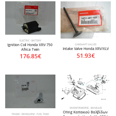
ELECTRIC - BATTERY
Ignition Coil Honda XRV-750 
CAMSHAFT-VALVES
Intake Valve Honda XRV/XLV
Africa Twin
51.93
€
176.85
€
ΕΚΚΕΝΤΡΟΦΌΡΟΣ - ΒΑΛΒΊΔΕΣ
O’ring Καπακιού Βαλβίδων 
FRAME - SWINGARM - FUEL TANK