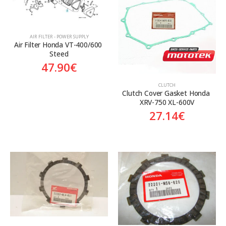
Aftermarket
Aftermarket
Genuine
Γνήσιο
AIR FILTER - POWER SUPPLY
Air Filter Honda VT-400/600 
Steed
47.90
€
CLUTCH
Clutch Cover Gasket Honda 
XRV-750 XL-600V
27.14
€