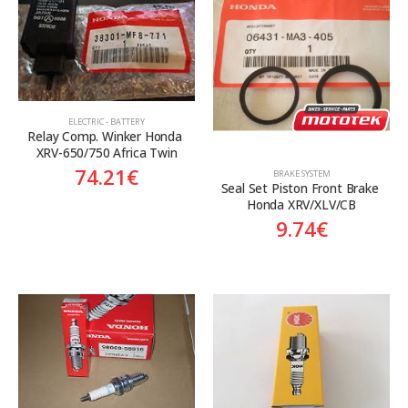
ELECTRIC - BATTERY
Relay Comp. Winker Honda 
XRV-650/750 Africa Twin
74.21
€
BRAKE SYSTEM
Seal Set Piston Front Brake 
Honda XRV/XLV/CB
9.74
€