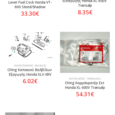
Εισαγωγής Honda XL-650V 
Lever Fuel Cock Honda VT-
Transalp
600 Steed/Shadow
8.35
€
33.30
€
ΕΚΚΕΝΤΡΟΦΌΡΟΣ - ΒΑΛΒΊΔΕΣ
O’ring Καπακιού Βαλβίδων 
Εξαγωγής Honda XLV-XRV
ΦΊΛΤΡΟ ΑΈΡΟΣ - ΤΡΟΦΟΔΟΣΊΑ
6.02
€
O’ring Καρμπυρατέρ Σετ 
Honda XL-600V Transalp
54.31
€